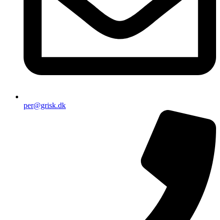
per@grisk.dk