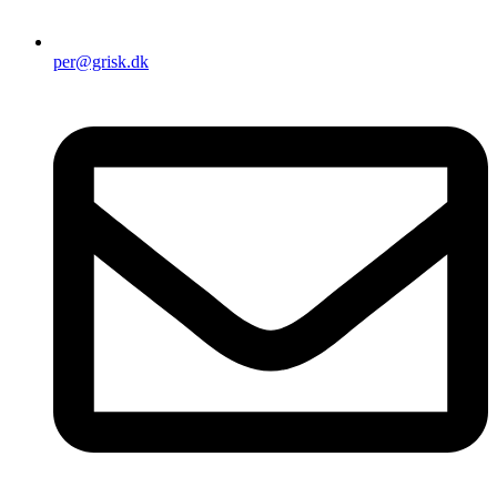
per@grisk.dk