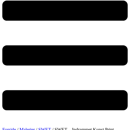
Forside
/
Malerier
/
SWET
/ SWET – Indrammet Kunst Print