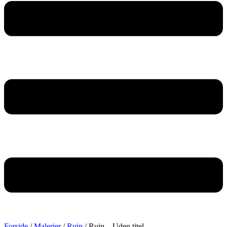
Forside
/
Malerier
/
Ruin
/ Ruin – Uden titel