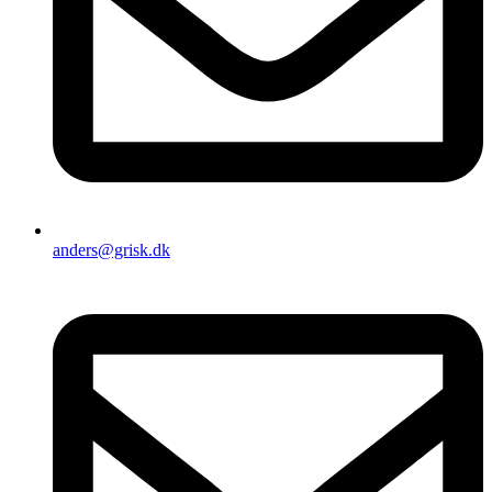
anders@grisk.dk