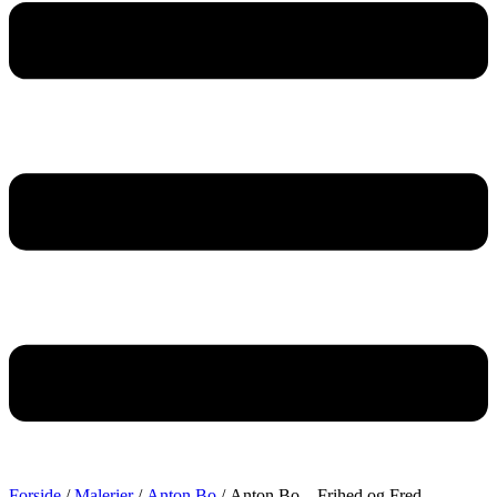
Forside
/
Malerier
/
Anton Bo
/ Anton Bo – Frihed og Fred