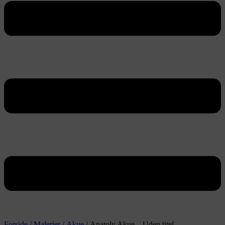
Forside
/
Malerier
/
Akue
/ Anatoly Akue – Uden titel