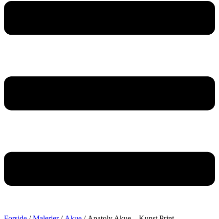
Forside
/
Malerier
/
Akue
/ Anatoly Akue – Kunst Print