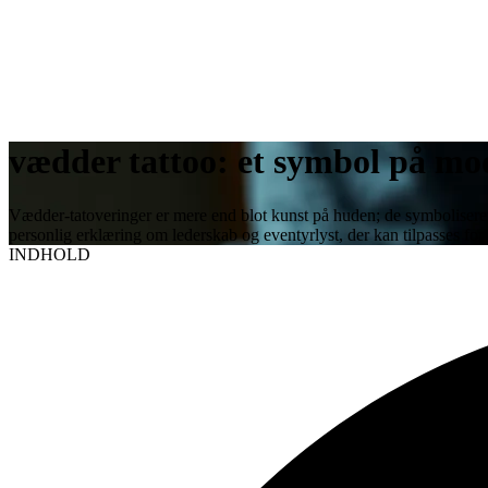
vædder tattoo: et symbol på mo
Vædder-tatoveringer er mere end blot kunst på huden; de symboliserer
personlig erklæring om lederskab og eventyrlyst, der kan tilpasses for 
INDHOLD