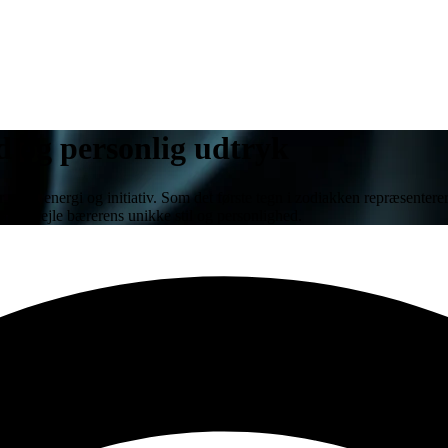
d og personlig udtryk
 mod, energi og initiativ. Som det første tegn i zodiakken repræsenter
at afspejle bærerens unikke stil og personlighed.