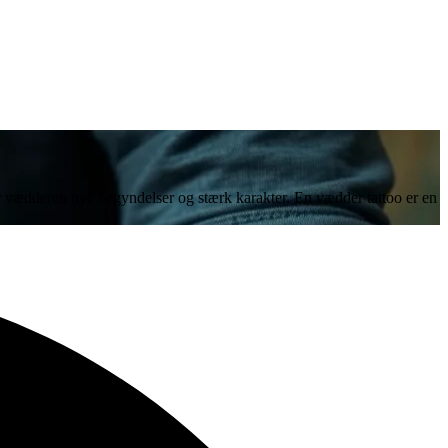
er vædderen nye begyndelser og stærk karakter. En vædder tattoo er en