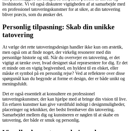
livshistorie. Vi vil også diskutere vigtigheden af at samarbejde med
en professionel tatoveringskunstner for at sikre, at din tatovering
bliver præcis, som du ønsker det.
Personlig tilpasning: Skab din unikke
tatovering
At vælge det rette tatoveringsdesign handler ikke kun om æstetik,
men også om at finde noget, der virkelig resonerer med din
personlige historie og stil. Når du overvejer en tatovering, er det
vigtigt at tænke over, hvad designet skal repræsentere for dig. Er det
et minde om en vigtig begivenhed, en hyldest til en elsket, eller
måske et symbol på en personlig rejse? Ved at reflektere over disse
spørgsmål kan du begynde at forme et design, der er både unikt og
meningsfuldt.
Det er også essentielt at konsultere en professionel
tatoveringskunstner, der kan hjælpe med at bringe din vision til live.
En erfaren kunstner kan give værdifuld indsigt i designmuligheder,
placeringer og teknikker, der bedst fremhæver din tatovering.
Samarbejdet mellem dig og kunstneren er nøglen til at skabe en
tatovering, der både er smuk og personlig.