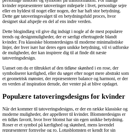
personlige historier og symboler på transformation. For mange
kvinder repræsenterer tatoveringer milepæle i livet, personlige sejre
eller en hyldest til noget eller nogen, der har haft stor betydning.
Dette gør tatoveringsvalget til en betydningsfuld proces, hvor
designet skal afspejle en del af ens indre verden.
Dette blogindlæg vil give dig indsigt i nogle af de mest populære
trends og designmuligheder, der er særligt eftertragtede blandt
kvinder. Fra klassiske blomsterdesigns til moderne minimalistiske
linjer, der hver især har deres egen unikke betydning, vil vi udforske
de muligheder, der kan inspirere dig til at finde dit næste
tatoveringsdesign.
Uanset om du er tiltrukket af den tidløse skønhed i en rose, der
symboliserer kærlighed, eller du søger efter noget mere abstrakt som
et geometrisk mønster, der repræsenterer balance og harmoni, er der
en verden af inspiration derude, der venter på at blive opdaget.
Populære tatoveringsdesigns for kvinder
Når det kommer til tatoveringsdesigns, er der en række klassiske og
moderne muligheder, der appellerer til kvinder. Blomsterdesigns er
en tidløs favorit, hvor hver blomst har sin egen unikke betydning.
Roser er et symbol på kærlighed og skønhed, mens lavendel
repræsenterer fornyelse og ro. Lotusblomsten er kendt for sin