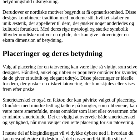
betydningsfuld udsmykning.
Derudover er nordiske motiver begyndt at få opmærksomhed. Disse
designs kombinerer tradition med moderne stil, hvilket skaber en
unik æstetik, der appellerer til dem, der ønsker noget anderledes og
kulturelt forankret. Med deres rige mytologi og stærke symbolik
tilbyder nordiske motiver en dybde, der kan give tatoveringer en
ekstra dimension af betydning.
Placeringer og deres betydning
Valg af placering for en tatovering kan være lige så vigtigt som selve
designet. Håndled, ankel og ribben er populære områder for kvinder,
da de giver et subtilt og elegant udtryk. Disse placeringer er ideelle
for dem, der ønsker en diskret tatovering, der kan skjules eller vises
frem efter ønske.
Smertetærskel er også en faktor, der kan påvirke valget af placering.
Områder med mindre fedt og tættere på knogler, som ribbenene, kan
være mere smertefulde, mens områder som låret eller overarmen ofte
er mindre smertefulde. Det er vigtigt at overveje både smertetærskel
og synlighed, når man vælger den rette placering for sin tatovering.
I næste del af blogindlægget vil vi dykke dybere ned i, hvordan du
kan personliggøre dit design, så det passer perfekt til din stil og