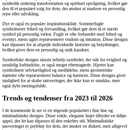
symbolik omkring transformation og spirituel opvågning, hvilket gør
den til et populært valg for dem, der ønsker at markere en personlig
rejse eller udvikling.
Dyr er også en populær inspirationskilde. Sommerfugle
symboliserer frihed og forvandling, hvilket gør dem til et stærkt
symbol på personlig vækst. Fugle er ofte forbundet med frihed og
eventyr, mens ugler repræsenterer visdom og intuition. Disse designs
kan tilpasses for at afspejle individuelle historier og betydninger,
hvilket giver dem en personlig og unik karakter.
Symboliske designs såsom infinity-symbolet, der står for evighed og
uendelig forbindelse, er også meget eftertragtede. Hjerter kan
symbolisere selvkærlighed og medfølelse, mens geometriske
mønstre ofte repræsenterer balance og harmoni. Disse designs giver
mulighed for at skabe tatoveringer, der ikke kun er smukke, men
også dybt meningsfulde.
Trends og tendenser fra 2023 til 2026
I de kommende år ser vi en stigende popularitet i fine line og
minimalistiske designs. Disse enkle, elegante linjer tilbyder en tidløs
appel, der let kan tilpasses til den enkeltes stil. Minimalistiske
tatoveringer er perfekte for dem, der ønsker en diskret, men alligevel