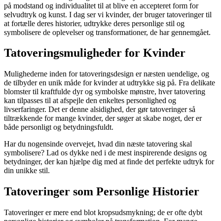
på modstand og individualitet til at blive en accepteret form for
selvudtryk og kunst. I dag ser vi kvinder, der bruger tatoveringer til
at fortælle deres historier, udtrykke deres personlige stil og
symbolisere de oplevelser og transformationer, de har gennemgået.
Tatoveringsmuligheder for Kvinder
Mulighederne inden for tatoveringsdesign er næsten uendelige, og
de tilbyder en unik måde for kvinder at udtrykke sig på. Fra delikate
blomster til kraftfulde dyr og symbolske mønstre, hver tatovering
kan tilpasses til at afspejle den enkeltes personlighed og
livserfaringer. Det er denne alsidighed, der gør tatoveringer så
tiltrækkende for mange kvinder, der søger at skabe noget, der er
både personligt og betydningsfuldt.
Har du nogensinde overvejet, hvad din næste tatovering skal
symbolisere? Lad os dykke ned i de mest inspirerende designs og
betydninger, der kan hjælpe dig med at finde det perfekte udtryk for
din unikke stil.
Tatoveringer som Personlige Historier
Tatoveringer er mere end blot kropsudsmykning; de er ofte dybt