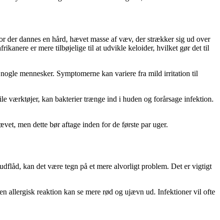
vor der dannes en hård, hævet masse af væv, der strækker sig ud over
kanere er mere tilbøjelige til at udvikle keloider, hvilket gør det til
 nogle mennesker. Symptomerne kan variere fra mild irritation til
rile værktøjer, kan bakterier trænge ind i huden og forårsage infektion.
vet, men dette bør aftage inden for de første par uger.
dflåd, kan det være tegn på et mere alvorligt problem. Det er vigtigt
 en allergisk reaktion kan se mere rød og ujævn ud. Infektioner vil ofte