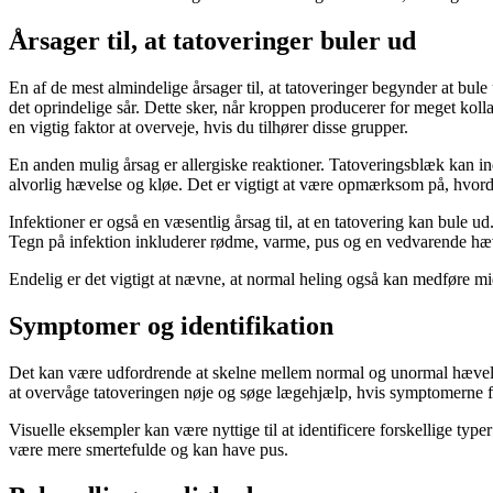
Årsager til, at tatoveringer buler ud
En af de mest almindelige årsager til, at tatoveringer begynder at bu
det oprindelige sår. Dette sker, når kroppen producerer for meget kollag
en vigtig faktor at overveje, hvis du tilhører disse grupper.
En anden mulig årsag er allergiske reaktioner. Tatoveringsblæk kan ind
alvorlig hævelse og kløe. Det er vigtigt at være opmærksom på, hvordan
Infektioner er også en væsentlig årsag til, at en tatovering kan bule ud
Tegn på infektion inkluderer rødme, varme, pus og en vedvarende hævel
Endelig er det vigtigt at nævne, at normal heling også kan medføre mid
Symptomer og identifikation
Det kan være udfordrende at skelne mellem normal og unormal hævelse. 
at overvåge tatoveringen nøje og søge lægehjælp, hvis symptomerne f
Visuelle eksempler kan være nyttige til at identificere forskellige type
være mere smertefulde og kan have pus.