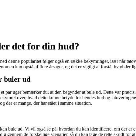
er det for din hud?
ed denne popularitet følger også en række bekymringer, især når tatove
men kan opstå af flere årsager, og det er vigtigt at forstå, hvad der li
r buler ud
fter et par uger bemærker du, at den begynder at bule ud. Dette var præ
Bekymret over, hvad dette kunne betyde for hendes hud og tatoveringens
og der er mange, der har stået i samme situation.
g kan bule ud. Vi vil også se på, hvordan du kan identificere, om der er e
e dig gennem de forskellige scenarier, så du kan tage de rette skridt for