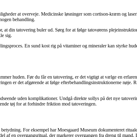
muligheder at overveje. Medicinske løsninger som cortison-kræm og laserb
r nogen behandling.
r, at din tatovering buler ud. Sørg for at følge tatovørens plejeinstruk
le sig.
elingsproces. En sund kost rig på vitaminer og mineraler kan styrke hude
mmer huden. Før du får en tatovering, er det vigtigt at vælge en erfaren
toveringen er det afgørende at følge efterbehandlingsinstruktionerne nøj
sit udseende uden komplikationer. Undgå direkte sollys på det nye tatove
de tøj for at forhindre friktion mod tatoveringen.
bolsk betydning. For eksempel har Moesgaard Museum dokumenteret ritu
n del af en overgangsritual, der markerer overgangen fra dreng til mand. 