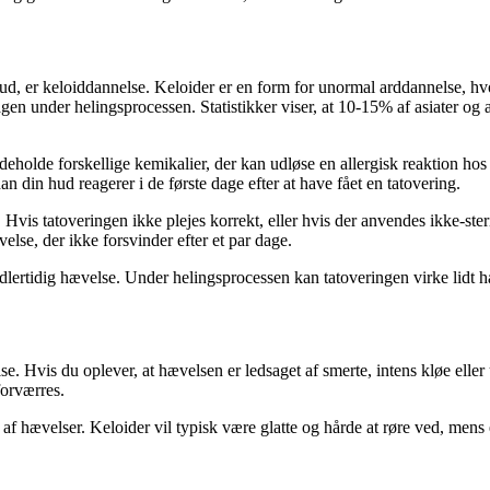
le ud, er keloiddannelse. Keloider er en form for unormal arddannelse, h
en under helingsprocessen. Statistikker viser, at 10-15% af asiater og afri
eholde forskellige kemikalier, der kan udløse en allergisk reaktion hos
 din hud reagerer i de første dage efter at have fået en tatovering.
. Hvis tatoveringen ikke plejes korrekt, eller hvis der anvendes ikke-ste
se, der ikke forsvinder efter et par dage.
lertidig hævelse. Under helingsprocessen kan tatoveringen virke lidt hæ
Hvis du oplever, at hævelsen er ledsaget af smerte, intens kløe eller u
orværres.
r af hævelser. Keloider vil typisk være glatte og hårde at røre ved, mens