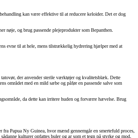
ehandling kan være effektive til at reducere keloider. Det er dog
tioner nøje, og brug passende plejeprodukter som Bepanthen.
ns evne til at hele, mens tilstrækkelig hydrering hjælper med at
 tatovør, der anvender sterile værktøjer og kvalitetsblæk. Dette
e. Rens området med en mild sæbe og påfør en passende salve som
ringsområde, da dette kan irritere huden og forværre hævelse. Brug
aler fra Papua Ny Guinea, hvor mænd gennemgår en smertefuld proces,
I sådanne kulturer opfattes buler og ar som et tegn på styrke og mod,