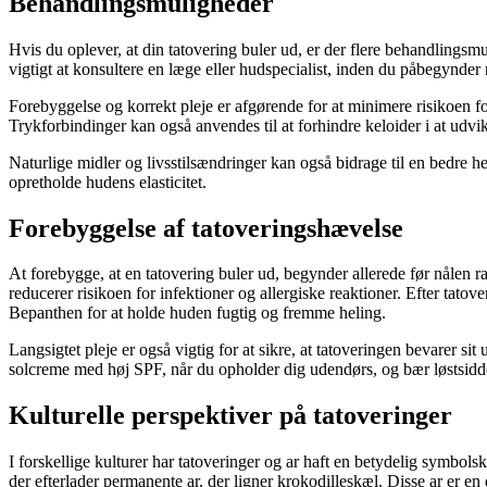
Behandlingsmuligheder
Hvis du oplever, at din tatovering buler ud, er der flere behandlings
vigtigt at konsultere en læge eller hudspecialist, inden du påbegynde
Forebyggelse og korrekt pleje er afgørende for at minimere risikoen fo
Trykforbindinger kan også anvendes til at forhindre keloider i at udvik
Naturlige midler og livsstilsændringer kan også bidrage til en bedre h
opretholde hudens elasticitet.
Forebyggelse af tatoveringshævelse
At forebygge, at en tatovering buler ud, begynder allerede før nålen ra
reducerer risikoen for infektioner og allergiske reaktioner. Efter ta
Bepanthen for at holde huden fugtig og fremme heling.
Langsigtet pleje er også vigtig for at sikre, at tatoveringen bevarer 
solcreme med høj SPF, når du opholder dig udendørs, og bær løstsidden
Kulturelle perspektiver på tatoveringer
I forskellige kulturer har tatoveringer og ar haft en betydelig sym
der efterlader permanente ar, der ligner krokodilleskæl. Disse ar er e