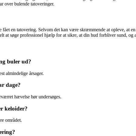
ar over bulende tatoveringer.
e fået en tatovering. Selvom det kan være skræmmende at opleve, at en ta
t at søge professionel hjælp for at sikre, at din hud forbliver sund, og a
ing buler ud?
est almindelige årsager.
par dage?
orværret hævelse bør undersøges.
r keloider?
ere området.
ering?