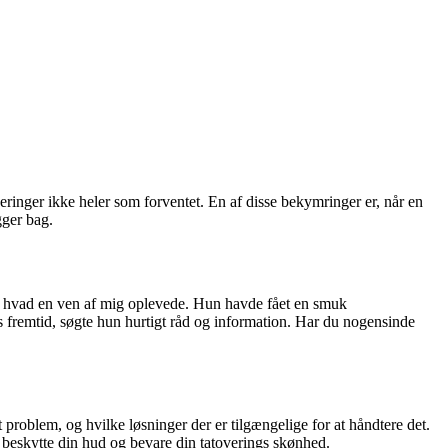
ringer ikke heler som forventet. En af disse bekymringer er, når en
gger bag.
cis, hvad en ven af mig oplevede. Hun havde fået en smuk
 fremtid, søgte hun hurtigt råd og information. Har du nogensinde
t problem, og hvilke løsninger der er tilgængelige for at håndtere det.
 at beskytte din hud og bevare din tatoverings skønhed.