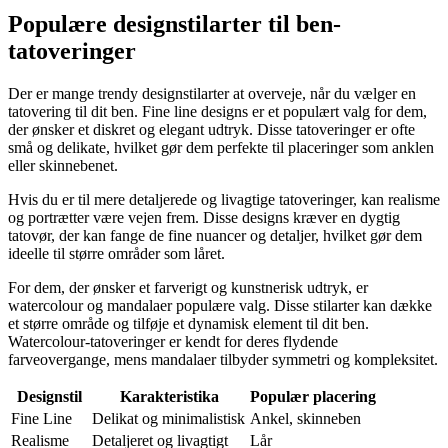
Populære designstilarter til ben-
tatoveringer
Der er mange trendy designstilarter at overveje, når du vælger en
tatovering til dit ben. Fine line designs er et populært valg for dem,
der ønsker et diskret og elegant udtryk. Disse tatoveringer er ofte
små og delikate, hvilket gør dem perfekte til placeringer som anklen
eller skinnebenet.
Hvis du er til mere detaljerede og livagtige tatoveringer, kan realisme
og portrætter være vejen frem. Disse designs kræver en dygtig
tatovør, der kan fange de fine nuancer og detaljer, hvilket gør dem
ideelle til større områder som låret.
For dem, der ønsker et farverigt og kunstnerisk udtryk, er
watercolour og mandalaer populære valg. Disse stilarter kan dække
et større område og tilføje et dynamisk element til dit ben.
Watercolour-tatoveringer er kendt for deres flydende
farveovergange, mens mandalaer tilbyder symmetri og kompleksitet.
Designstil
Karakteristika
Populær placering
Fine Line
Delikat og minimalistisk
Ankel, skinneben
Realisme
Detaljeret og livagtigt
Lår