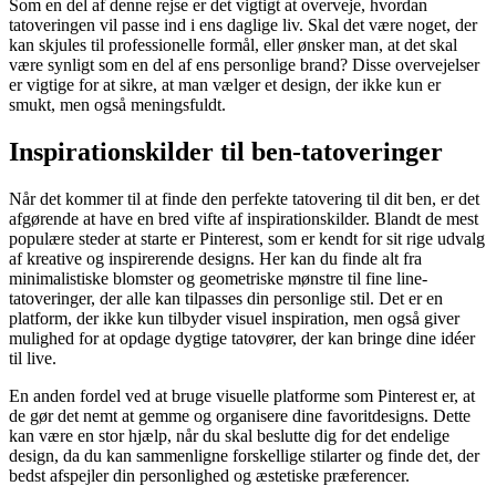
Som en del af denne rejse er det vigtigt at overveje, hvordan
tatoveringen vil passe ind i ens daglige liv. Skal det være noget, der
kan skjules til professionelle formål, eller ønsker man, at det skal
være synligt som en del af ens personlige brand? Disse overvejelser
er vigtige for at sikre, at man vælger et design, der ikke kun er
smukt, men også meningsfuldt.
Inspirationskilder til ben-tatoveringer
Når det kommer til at finde den perfekte tatovering til dit ben, er det
afgørende at have en bred vifte af inspirationskilder. Blandt de mest
populære steder at starte er Pinterest, som er kendt for sit rige udvalg
af kreative og inspirerende designs. Her kan du finde alt fra
minimalistiske blomster og geometriske mønstre til fine line-
tatoveringer, der alle kan tilpasses din personlige stil. Det er en
platform, der ikke kun tilbyder visuel inspiration, men også giver
mulighed for at opdage dygtige tatovører, der kan bringe dine idéer
til live.
En anden fordel ved at bruge visuelle platforme som Pinterest er, at
de gør det nemt at gemme og organisere dine favoritdesigns. Dette
kan være en stor hjælp, når du skal beslutte dig for det endelige
design, da du kan sammenligne forskellige stilarter og finde det, der
bedst afspejler din personlighed og æstetiske præferencer.