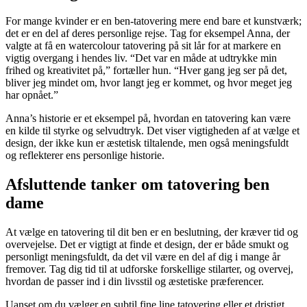
For mange kvinder er en ben-tatovering mere end bare et kunstværk;
det er en del af deres personlige rejse. Tag for eksempel Anna, der
valgte at få en watercolour tatovering på sit lår for at markere en
vigtig overgang i hendes liv. “Det var en måde at udtrykke min
frihed og kreativitet på,” fortæller hun. “Hver gang jeg ser på det,
bliver jeg mindet om, hvor langt jeg er kommet, og hvor meget jeg
har opnået.”
Anna’s historie er et eksempel på, hvordan en tatovering kan være
en kilde til styrke og selvudtryk. Det viser vigtigheden af at vælge et
design, der ikke kun er æstetisk tiltalende, men også meningsfuldt
og reflekterer ens personlige historie.
Afsluttende tanker om tatovering ben
dame
At vælge en tatovering til dit ben er en beslutning, der kræver tid og
overvejelse. Det er vigtigt at finde et design, der er både smukt og
personligt meningsfuldt, da det vil være en del af dig i mange år
fremover. Tag dig tid til at udforske forskellige stilarter, og overvej,
hvordan de passer ind i din livsstil og æstetiske præferencer.
Uanset om du vælger en subtil fine line tatovering eller et dristigt