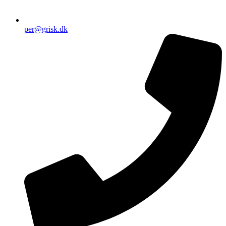
per@grisk.dk