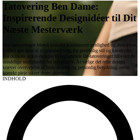
Tatovering Ben Dame:
Inspirerende Designidéer til Dit
Næste Mesterværk
Ben-tatoveringer blandt kvinder kombinerer synlighed og diskretion,
hvilket gør dem til et populært valg for personlig stil og kreativitet.
Fra delikate ankel-designs til omfattende lår-tatoveringer tilbyder de
uendelige muligheder for selvudtryk. At vælge det rette design
kræver overvejelse af både æstetik og personlig betydning, mens
korrekt pleje sikrer deres skønhed.
INDHOLD