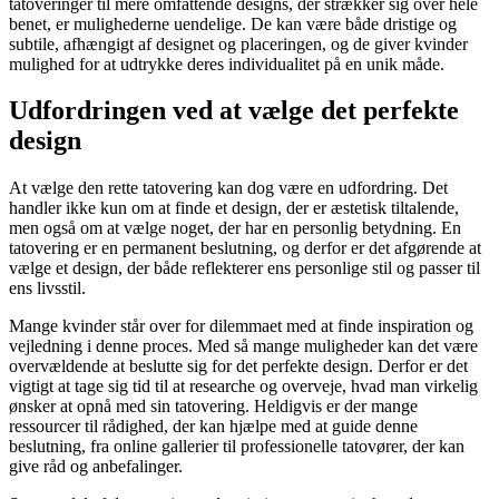
tatoveringer til mere omfattende designs, der strækker sig over hele
benet, er mulighederne uendelige. De kan være både dristige og
subtile, afhængigt af designet og placeringen, og de giver kvinder
mulighed for at udtrykke deres individualitet på en unik måde.
Udfordringen ved at vælge det perfekte
design
At vælge den rette tatovering kan dog være en udfordring. Det
handler ikke kun om at finde et design, der er æstetisk tiltalende,
men også om at vælge noget, der har en personlig betydning. En
tatovering er en permanent beslutning, og derfor er det afgørende at
vælge et design, der både reflekterer ens personlige stil og passer til
ens livsstil.
Mange kvinder står over for dilemmaet med at finde inspiration og
vejledning i denne proces. Med så mange muligheder kan det være
overvældende at beslutte sig for det perfekte design. Derfor er det
vigtigt at tage sig tid til at researche og overveje, hvad man virkelig
ønsker at opnå med sin tatovering. Heldigvis er der mange
ressourcer til rådighed, der kan hjælpe med at guide denne
beslutning, fra online gallerier til professionelle tatovører, der kan
give råd og anbefalinger.