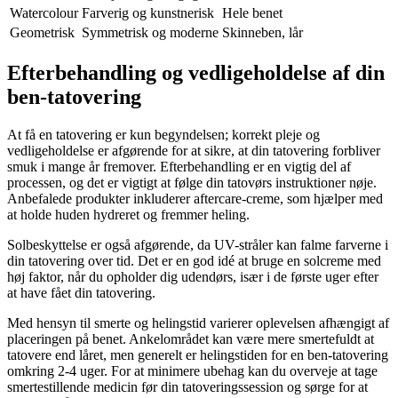
Watercolour
Farverig og kunstnerisk
Hele benet
Geometrisk
Symmetrisk og moderne
Skinneben, lår
Efterbehandling og vedligeholdelse af din
ben-tatovering
At få en tatovering er kun begyndelsen; korrekt pleje og
vedligeholdelse er afgørende for at sikre, at din tatovering forbliver
smuk i mange år fremover. Efterbehandling er en vigtig del af
processen, og det er vigtigt at følge din tatovørs instruktioner nøje.
Anbefalede produkter inkluderer aftercare-creme, som hjælper med
at holde huden hydreret og fremmer heling.
Solbeskyttelse er også afgørende, da UV-stråler kan falme farverne i
din tatovering over tid. Det er en god idé at bruge en solcreme med
høj faktor, når du opholder dig udendørs, især i de første uger efter
at have fået din tatovering.
Med hensyn til smerte og helingstid varierer oplevelsen afhængigt af
placeringen på benet. Ankelområdet kan være mere smertefuldt at
tatovere end låret, men generelt er helingstiden for en ben-tatovering
omkring 2-4 uger. For at minimere ubehag kan du overveje at tage
smertestillende medicin før din tatoveringssession og sørge for at