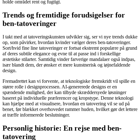
holde området rent og fugtigt.
Trends og fremtidige forudsigelser for
ben-tatoveringer
I takt med at tatoveringskunsten udvikler sig, ser vi nye trends dukke
op, som påvirker, hvordan kvinder vælger deres ben-tatoveringer.
Sort/hvid fine line tatoveringer er fortsat ekstremt populære på grund
af deres subtile elegance og evne til at passe ind i forskellige
æstetiske stilarter. Samtidig vinder farverige mandalaer også indpas,
især blandt dem, der ønsker et mere kunstnerisk og iøjnefaldende
design.
Fremadrettet kan vi forvente, at teknologiske fremskridt vil spille en
større rolle i designprocessen. AI-genererede designs er en
spændende mulighed, der kan tilbyde skræddersyede løsninger
baseret på individuelle præferencer og kropstype. Denne teknologi
kan hjælpe med at visualisere, hvordan en tatovering vil se ud på
benet, før blækket overhovedet rammer huden, hvilket gør det lettere
at træffe informerede beslutninger.
Personlig historie: En rejse med ben-
tatovering