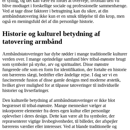
er synlig, og det kan være en fordel at overveje, hvordan den vil
blive modtaget i forskellige sociale og professionelle sammenhænge.
Ved at tage disse faktorer i betragtning kan du sikre, at din
armbåndstatovering ikke kun er en smuk tilføjelse til din krop, men
også en meningsfuld del af din personlige historie.
Historie og kulturel betydning af
tatovering armbånd
Armbåndstatoveringer har dybe rødder i mange traditionelle kulturer
verden over. I mange oprindelige samfund blev tribal-mønstre brugt
som symboler på styrke, arv og spiritualitet. Disse mønstre
fungerede ofte som en form for identifikation, der fortalte en historie
om bærerens slægt, bedrifter eller åndelige rejse. I dag ser vi en
fascinerende fusion af disse gamle designs med moderne æstetik,
hvilket giver mulighed for at tilpasse tatoveringer til individuelle
historier og livserfaringer.
Den kulturelle betydning af armbåndstatoveringer er ikke blot
begrænset til tribal-mønstre. Mange mennesker vælger at
inkorporere elementer fra deres egen kultur eller personlige
oplevelser i deres design. Dette kan være alt fra symboler, der
repræsenterer vigtige livsbegivenheder, til billeder, der afspejler
bærerens værdier eller interesser. Ved at blande traditionelle og