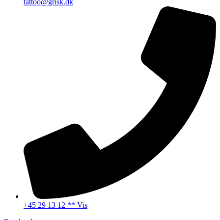
tattoo@grisk.dk
+45 29 13 12 ** Vis