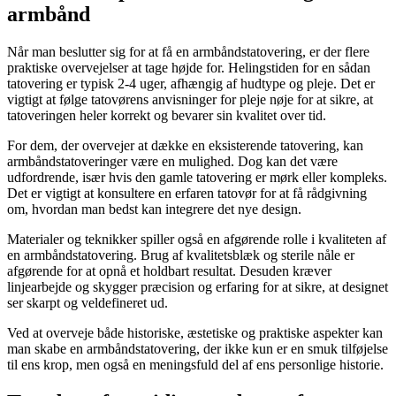
armbånd
Når man beslutter sig for at få en armbåndstatovering, er der flere
praktiske overvejelser at tage højde for. Helingstiden for en sådan
tatovering er typisk 2-4 uger, afhængig af hudtype og pleje. Det er
vigtigt at følge tatovørens anvisninger for pleje nøje for at sikre, at
tatoveringen heler korrekt og bevarer sin kvalitet over tid.
For dem, der overvejer at dække en eksisterende tatovering, kan
armbåndstatoveringer være en mulighed. Dog kan det være
udfordrende, især hvis den gamle tatovering er mørk eller kompleks.
Det er vigtigt at konsultere en erfaren tatovør for at få rådgivning
om, hvordan man bedst kan integrere det nye design.
Materialer og teknikker spiller også en afgørende rolle i kvaliteten af
en armbåndstatovering. Brug af kvalitetsblæk og sterile nåle er
afgørende for at opnå et holdbart resultat. Desuden kræver
linjearbejde og skygger præcision og erfaring for at sikre, at designet
ser skarpt og veldefineret ud.
Ved at overveje både historiske, æstetiske og praktiske aspekter kan
man skabe en armbåndstatovering, der ikke kun er en smuk tilføjelse
til ens krop, men også en meningsfuld del af ens personlige historie.