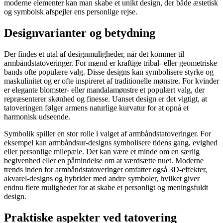
moderne elementer kan man skabe et unikt design, der både æstetisk
og symbolsk afspejler ens personlige rejse.
Designvarianter og betydning
Der findes et utal af designmuligheder, når det kommer til
armbåndstatoveringer. For mænd er kraftige tribal- eller geometriske
bands ofte populære valg. Disse designs kan symbolisere styrke og
maskulinitet og er ofte inspireret af traditionelle mønstre. For kvinder
er elegante blomster- eller mandalamønstre et populært valg, der
repræsenterer skønhed og finesse. Uanset design er det vigtigt, at
tatoveringen følger armens naturlige kurvatur for at opnå et
harmonisk udseende.
Symbolik spiller en stor rolle i valget af armbåndstatoveringer. For
eksempel kan armbåndsur-designs symbolisere tidens gang, evighed
eller personlige milepæle. Det kan være et minde om en særlig
begivenhed eller en påmindelse om at værdsætte nuet. Moderne
trends inden for armbåndstatoveringer omfatter også 3D-effekter,
akvarel-designs og hybrider med andre symboler, hvilket giver
endnu flere muligheder for at skabe et personligt og meningsfuldt
design.
Praktiske aspekter ved tatovering