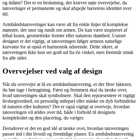
og tidløst? Det er en beslutning, der kræver nøje overvejelse, da
tatoveringer er permanente og skal afspejle bærerens identitet over
tid.
Armbåndstatoveringer kan være alt fra enkle linjer til komplekse
mønstre, der snor sig rundt om armen. De kan være inspireret af
tribal kunst, geometriske former eller naturens skønhed. Uanset
designet er det vigtigt, at tatoveringen følger armens naturlige
kurvatur for at opnå et harmonisk udseende. Dette sikrer, at
tatoveringen ikke kun ser godt ud fra én vinkel, men fremstår smuk
fra alle sider.
Overvejelser ved valg af design
Når du overvejer at få en armbåndstatovering, er der flere faktorer,
du bør tage i betragtning. Først og fremmest skal du tænke over,
hvad tatoveringen skal symbolisere. Skal den repræsentere et vigtigt
livsbegivenhed, en personlig milepæl eller måske en dyb forbindelse
til naturen eller kulturen? Det er også vigtigt at overveje, hvordan
tatoveringen vil ældes over tid, både i forhold til designets
kompleksitet og den placering, du vælger.
Derudover er det en god idé at tænke over, hvordan tatoveringen
passer ind i din livsstil og fremtidige planer. En armbåndstatovering