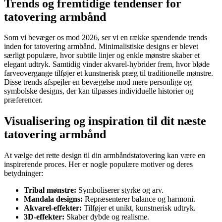
Trends og fremtidige tendenser for
tatovering armbånd
Som vi bevæger os mod 2026, ser vi en række spændende trends
inden for tatovering armbånd. Minimalistiske designs er blevet
særligt populære, hvor subtile linjer og enkle mønstre skaber et
elegant udtryk. Samtidig vinder akvarel-hybrider frem, hvor bløde
farveovergange tilføjer et kunstnerisk præg til traditionelle mønstre.
Disse trends afspejler en bevægelse mod mere personlige og
symbolske designs, der kan tilpasses individuelle historier og
præferencer.
Visualisering og inspiration til dit næste
tatovering armbånd
At vælge det rette design til din armbåndstatovering kan være en
inspirerende proces. Her er nogle populære motiver og deres
betydninger:
Tribal mønstre:
Symboliserer styrke og arv.
Mandala designs:
Repræsenterer balance og harmoni.
Akvarel-effekter:
Tilføjer et unikt, kunstnerisk udtryk.
3D-effekter:
Skaber dybde og realisme.