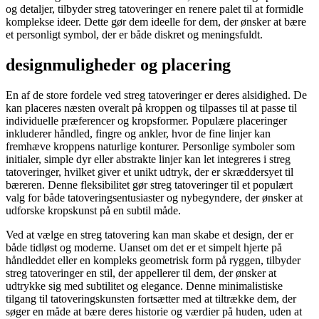
og detaljer, tilbyder streg tatoveringer en renere palet til at formidle
komplekse ideer. Dette gør dem ideelle for dem, der ønsker at bære
et personligt symbol, der er både diskret og meningsfuldt.
designmuligheder og placering
En af de store fordele ved streg tatoveringer er deres alsidighed. De
kan placeres næsten overalt på kroppen og tilpasses til at passe til
individuelle præferencer og kropsformer. Populære placeringer
inkluderer håndled, fingre og ankler, hvor de fine linjer kan
fremhæve kroppens naturlige konturer. Personlige symboler som
initialer, simple dyr eller abstrakte linjer kan let integreres i streg
tatoveringer, hvilket giver et unikt udtryk, der er skræddersyet til
bæreren. Denne fleksibilitet gør streg tatoveringer til et populært
valg for både tatoveringsentusiaster og nybegyndere, der ønsker at
udforske kropskunst på en subtil måde.
Ved at vælge en streg tatovering kan man skabe et design, der er
både tidløst og moderne. Uanset om det er et simpelt hjerte på
håndleddet eller en kompleks geometrisk form på ryggen, tilbyder
streg tatoveringer en stil, der appellerer til dem, der ønsker at
udtrykke sig med subtilitet og elegance. Denne minimalistiske
tilgang til tatoveringskunsten fortsætter med at tiltrække dem, der
søger en måde at bære deres historie og værdier på huden, uden at