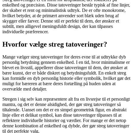
enkelhed og præcision. Disse tatoveringer består typisk af fine linjer,
der skaber et rent og minimalistisk udtryk. De er ofte monokrome,
hvilket betyder, at de primært anvender sort blæk uden brug af
skygger eller farver. Denne stil er perfekt til dem, der ønsker et
subtilt, men alligevel meningsfuldt design, der kan tilpasses
individuelle præferencer.
Hvorfor vælge streg tatoveringer?
Mange vælger streg tatoveringer for deres evne til at udtrykke dyb
personlig betydning gennem enkelhed. I en tid, hvor minimalisme er
blevet en livsstil, appellerer disse tatoveringer til dem, der ønsker at
bære kunst, der er både diskret og betydningsfuldt. En enkelt streg
kan formidle en dyb personlig historie eller symbolik, hvilket gør det
muligt for bæreren at bære deres fortælling på huden uden at
overvælde med detaljer.
Stregen i sig selv kan repræsentere alt fra en livsrejse til et personligt
mantra, og det er denne alsidighed, der gør streg tatoveringer så
tiltalende. Uanset om det er en simpel geometrisk figur, en abstrakt
linje eller et delikat symbol, kan disse tatoveringer tilpasses til at
reflektere individuelle historier og værdier. For mange er det netop
denne kombination af enkelhed og dybde, der gør streg tatoveringer
til det perfekte valg.