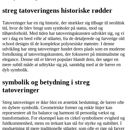
streg tatoveringens historiske rødder
Tatoveringer har en rig historie, der strækker sig tilbage til neolitisk
tid, hvor de blev brugt som symboler på status, mod og
tilhørsforhold. Med tiden har tatoveringskunsten udviklet sig, og vi
ser i dag en bred vifte af stilarter, fra de detaljerede og farverige old
school designs til de komplekse polynesiske mønstre. I denne
udvikling har streg tatoveringer fundet deres plads som en moderne
fortolkning af tatoveringskunsten, der fokuserer på minimalisme og
elegance. Denne stil er blevet populær blandt dem, der søger en
mere subtil måde at udtrykke sig på, samtidig med at de bærer en
dyb symbolik.
symbolik og betydning i streg
tatoveringer
Streg tatoveringer er ikke blot en æstetisk beslutning; de bærer ofte
en dybere symbolik. Geometriske former og enkle linjer kan
repræsentere alt fra balance og harmoni til personlig vækst og
transformation. For eksempel kan en cirkel symbolisere evighed og
fuldkommenhed, mens en trekant kan stå for styrke og stabilitet. I
modsætning til mere traditionelle stilarter, som ofte er rige på farver