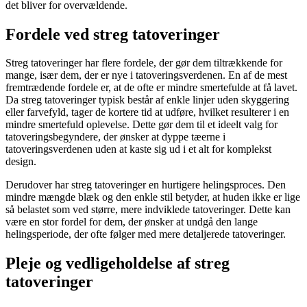
det bliver for overvældende.
Fordele ved streg tatoveringer
Streg tatoveringer har flere fordele, der gør dem tiltrækkende for
mange, især dem, der er nye i tatoveringsverdenen. En af de mest
fremtrædende fordele er, at de ofte er mindre smertefulde at få lavet.
Da streg tatoveringer typisk består af enkle linjer uden skyggering
eller farvefyld, tager de kortere tid at udføre, hvilket resulterer i en
mindre smertefuld oplevelse. Dette gør dem til et ideelt valg for
tatoveringsbegyndere, der ønsker at dyppe tæerne i
tatoveringsverdenen uden at kaste sig ud i et alt for komplekst
design.
Derudover har streg tatoveringer en hurtigere helingsproces. Den
mindre mængde blæk og den enkle stil betyder, at huden ikke er lige
så belastet som ved større, mere indviklede tatoveringer. Dette kan
være en stor fordel for dem, der ønsker at undgå den lange
helingsperiode, der ofte følger med mere detaljerede tatoveringer.
Pleje og vedligeholdelse af streg
tatoveringer