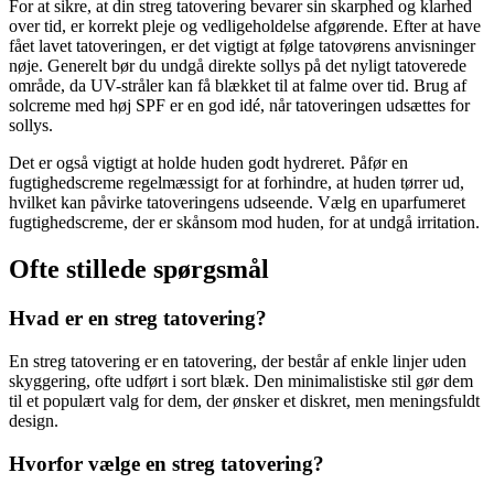
For at sikre, at din streg tatovering bevarer sin skarphed og klarhed
over tid, er korrekt pleje og vedligeholdelse afgørende. Efter at have
fået lavet tatoveringen, er det vigtigt at følge tatovørens anvisninger
nøje. Generelt bør du undgå direkte sollys på det nyligt tatoverede
område, da UV-stråler kan få blækket til at falme over tid. Brug af
solcreme med høj SPF er en god idé, når tatoveringen udsættes for
sollys.
Det er også vigtigt at holde huden godt hydreret. Påfør en
fugtighedscreme regelmæssigt for at forhindre, at huden tørrer ud,
hvilket kan påvirke tatoveringens udseende. Vælg en uparfumeret
fugtighedscreme, der er skånsom mod huden, for at undgå irritation.
Ofte stillede spørgsmål
Hvad er en streg tatovering?
En streg tatovering er en tatovering, der består af enkle linjer uden
skyggering, ofte udført i sort blæk. Den minimalistiske stil gør dem
til et populært valg for dem, der ønsker et diskret, men meningsfuldt
design.
Hvorfor vælge en streg tatovering?