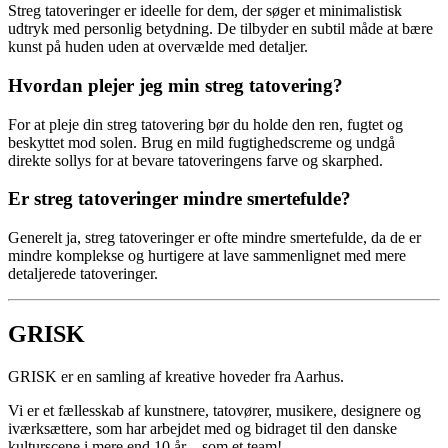
Streg tatoveringer er ideelle for dem, der søger et minimalistisk
udtryk med personlig betydning. De tilbyder en subtil måde at bære
kunst på huden uden at overvælde med detaljer.
Hvordan plejer jeg min streg tatovering?
For at pleje din streg tatovering bør du holde den ren, fugtet og
beskyttet mod solen. Brug en mild fugtighedscreme og undgå
direkte sollys for at bevare tatoveringens farve og skarphed.
Er streg tatoveringer mindre smertefulde?
Generelt ja, streg tatoveringer er ofte mindre smertefulde, da de er
mindre komplekse og hurtigere at lave sammenlignet med mere
detaljerede tatoveringer.
GRISK
GRISK er en samling af kreative hoveder fra Aarhus.
Vi er et fællesskab af kunstnere, tatovører, musikere, designere og
iværksættere, som har arbejdet med og bidraget til den danske
kulturscene i mere end 10 år – som et team!