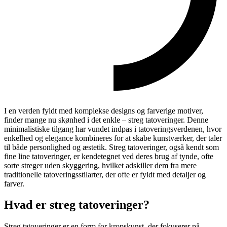
I en verden fyldt med komplekse designs og farverige motiver,
finder mange nu skønhed i det enkle – streg tatoveringer. Denne
minimalistiske tilgang har vundet indpas i tatoveringsverdenen, hvor
enkelhed og elegance kombineres for at skabe kunstværker, der taler
til både personlighed og æstetik. Streg tatoveringer, også kendt som
fine line tatoveringer, er kendetegnet ved deres brug af tynde, ofte
sorte streger uden skyggering, hvilket adskiller dem fra mere
traditionelle tatoveringsstilarter, der ofte er fyldt med detaljer og
farver.
Hvad er streg tatoveringer?
Streg tatoveringer er en form for kropskunst, der fokuserer på