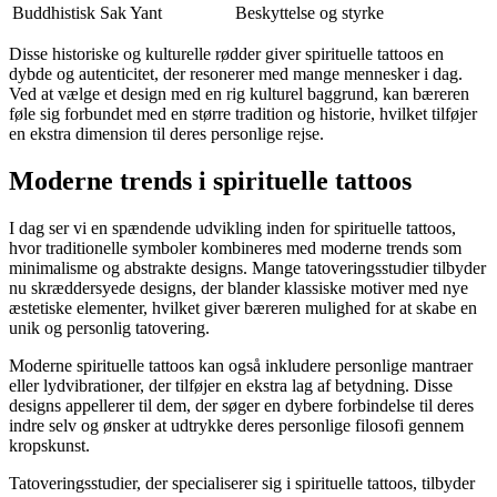
Buddhistisk
Sak Yant
Beskyttelse og styrke
Disse historiske og kulturelle rødder giver spirituelle tattoos en
dybde og autenticitet, der resonerer med mange mennesker i dag.
Ved at vælge et design med en rig kulturel baggrund, kan bæreren
føle sig forbundet med en større tradition og historie, hvilket tilføjer
en ekstra dimension til deres personlige rejse.
Moderne trends i spirituelle tattoos
I dag ser vi en spændende udvikling inden for spirituelle tattoos,
hvor traditionelle symboler kombineres med moderne trends som
minimalisme og abstrakte designs. Mange tatoveringsstudier tilbyder
nu skræddersyede designs, der blander klassiske motiver med nye
æstetiske elementer, hvilket giver bæreren mulighed for at skabe en
unik og personlig tatovering.
Moderne spirituelle tattoos kan også inkludere personlige mantraer
eller lydvibrationer, der tilføjer en ekstra lag af betydning. Disse
designs appellerer til dem, der søger en dybere forbindelse til deres
indre selv og ønsker at udtrykke deres personlige filosofi gennem
kropskunst.
Tatoveringsstudier, der specialiserer sig i spirituelle tattoos, tilbyder