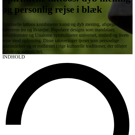
og personlig rejse i blæk
Spirituelle tattoos kombinerer kunst og dyb mening, afspejlende
bærerens tro og livsrejse. Populære designs som mandalaer,
lotusblomster og Unalome symboliserer universet, renhed og livets
rejse mod oplysning. Disse tatoveringer tjener som personlige
påmindelser og er rodfæstet i rige kulturelle traditioner, der tilføjer
dybde og autenticitet.
INDHOLD