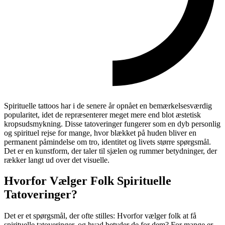
Spirituelle tattoos har i de senere år opnået en bemærkelsesværdig
popularitet, idet de repræsenterer meget mere end blot æstetisk
kropsudsmykning. Disse tatoveringer fungerer som en dyb personlig
og spirituel rejse for mange, hvor blækket på huden bliver en
permanent påmindelse om tro, identitet og livets større spørgsmål.
Det er en kunstform, der taler til sjælen og rummer betydninger, der
rækker langt ud over det visuelle.
Hvorfor Vælger Folk Spirituelle
Tatoveringer?
Det er et spørgsmål, der ofte stilles: Hvorfor vælger folk at få
spirituelle tatoveringer, og hvad betyder de for dem? For mange er