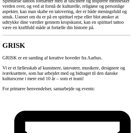
Spirituelle tattoos fortsætter med at fascinere og inspirere mennesker
verden over, og ved at forstå de kulturelle, religiøse og personlige
aspekter, kan man skabe en tatovering, der er både meningsfuld og
smuk. Uanset om du er på en spirituel rejse eller blot ønsker at
udtrykke dine værdier gennem kropskunst, kan en spirituel tattoo
være en kraftfuld måde at fortælle din historie på.
GRISK
GRISK er en samling af kreative hoveder fra Aarhus.
Vi er et fællesskab af kunstnere, tatovører, musikere, designere og
iværksættere, som har arbejdet med og bidraget til den danske
kulturscene i mere end 10 år – som et team!
For primære henvendelser, samarbejde og events: