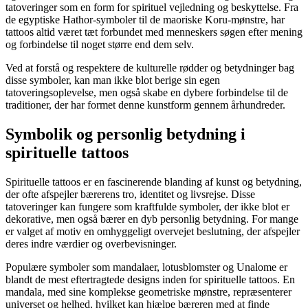
tatoveringer som en form for spirituel vejledning og beskyttelse. Fra
de egyptiske Hathor-symboler til de maoriske Koru-mønstre, har
tattoos altid været tæt forbundet med menneskers søgen efter mening
og forbindelse til noget større end dem selv.
Ved at forstå og respektere de kulturelle rødder og betydninger bag
disse symboler, kan man ikke blot berige sin egen
tatoveringsoplevelse, men også skabe en dybere forbindelse til de
traditioner, der har formet denne kunstform gennem århundreder.
Symbolik og personlig betydning i
spirituelle tattoos
Spirituelle tattoos er en fascinerende blanding af kunst og betydning,
der ofte afspejler bærerens tro, identitet og livsrejse. Disse
tatoveringer kan fungere som kraftfulde symboler, der ikke blot er
dekorative, men også bærer en dyb personlig betydning. For mange
er valget af motiv en omhyggeligt overvejet beslutning, der afspejler
deres indre værdier og overbevisninger.
Populære symboler som mandalaer, lotusblomster og Unalome er
blandt de mest eftertragtede designs inden for spirituelle tattoos. En
mandala, med sine komplekse geometriske mønstre, repræsenterer
universet og helhed, hvilket kan hjælpe bæreren med at finde