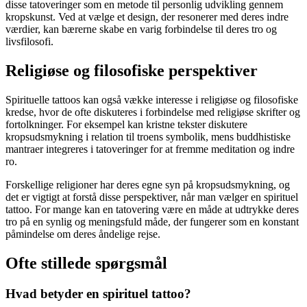
disse tatoveringer som en metode til personlig udvikling gennem
kropskunst. Ved at vælge et design, der resonerer med deres indre
værdier, kan bærerne skabe en varig forbindelse til deres tro og
livsfilosofi.
Religiøse og filosofiske perspektiver
Spirituelle tattoos kan også vække interesse i religiøse og filosofiske
kredse, hvor de ofte diskuteres i forbindelse med religiøse skrifter og
fortolkninger. For eksempel kan kristne tekster diskutere
kropsudsmykning i relation til troens symbolik, mens buddhistiske
mantraer integreres i tatoveringer for at fremme meditation og indre
ro.
Forskellige religioner har deres egne syn på kropsudsmykning, og
det er vigtigt at forstå disse perspektiver, når man vælger en spirituel
tattoo. For mange kan en tatovering være en måde at udtrykke deres
tro på en synlig og meningsfuld måde, der fungerer som en konstant
påmindelse om deres åndelige rejse.
Ofte stillede spørgsmål
Hvad betyder en spirituel tattoo?