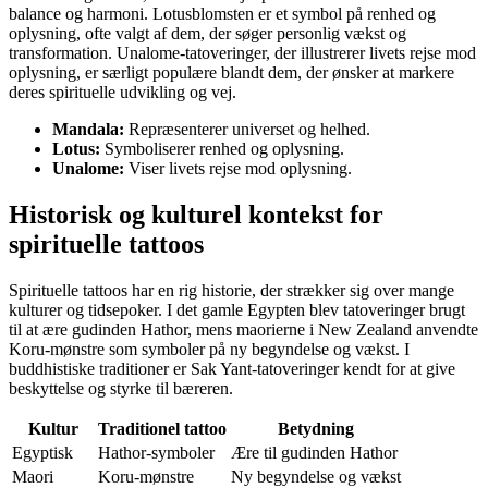
balance og harmoni. Lotusblomsten er et symbol på renhed og
oplysning, ofte valgt af dem, der søger personlig vækst og
transformation. Unalome-tatoveringer, der illustrerer livets rejse mod
oplysning, er særligt populære blandt dem, der ønsker at markere
deres spirituelle udvikling og vej.
Mandala:
Repræsenterer universet og helhed.
Lotus:
Symboliserer renhed og oplysning.
Unalome:
Viser livets rejse mod oplysning.
Historisk og kulturel kontekst for
spirituelle tattoos
Spirituelle tattoos har en rig historie, der strækker sig over mange
kulturer og tidsepoker. I det gamle Egypten blev tatoveringer brugt
til at ære gudinden Hathor, mens maorierne i New Zealand anvendte
Koru-mønstre som symboler på ny begyndelse og vækst. I
buddhistiske traditioner er Sak Yant-tatoveringer kendt for at give
beskyttelse og styrke til bæreren.
Kultur
Traditionel tattoo
Betydning
Egyptisk
Hathor-symboler
Ære til gudinden Hathor
Maori
Koru-mønstre
Ny begyndelse og vækst