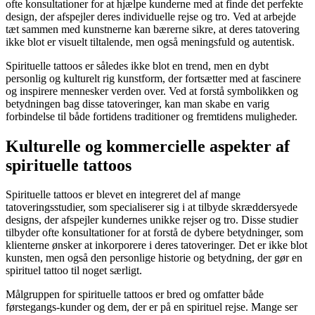
ofte konsultationer for at hjælpe kunderne med at finde det perfekte
design, der afspejler deres individuelle rejse og tro. Ved at arbejde
tæt sammen med kunstnerne kan bærerne sikre, at deres tatovering
ikke blot er visuelt tiltalende, men også meningsfuld og autentisk.
Spirituelle tattoos er således ikke blot en trend, men en dybt
personlig og kulturelt rig kunstform, der fortsætter med at fascinere
og inspirere mennesker verden over. Ved at forstå symbolikken og
betydningen bag disse tatoveringer, kan man skabe en varig
forbindelse til både fortidens traditioner og fremtidens muligheder.
Kulturelle og kommercielle aspekter af
spirituelle tattoos
Spirituelle tattoos er blevet en integreret del af mange
tatoveringsstudier, som specialiserer sig i at tilbyde skræddersyede
designs, der afspejler kundernes unikke rejser og tro. Disse studier
tilbyder ofte konsultationer for at forstå de dybere betydninger, som
klienterne ønsker at inkorporere i deres tatoveringer. Det er ikke blot
kunsten, men også den personlige historie og betydning, der gør en
spirituel tattoo til noget særligt.
Målgruppen for spirituelle tattoos er bred og omfatter både
førstegangs-kunder og dem, der er på en spirituel rejse. Mange ser