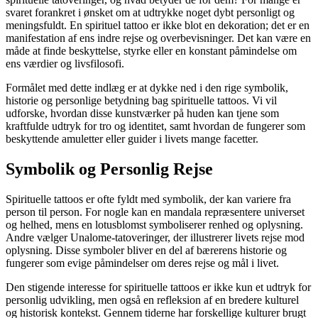
svaret forankret i ønsket om at udtrykke noget dybt personligt og
meningsfuldt. En spirituel tattoo er ikke blot en dekoration; det er en
manifestation af ens indre rejse og overbevisninger. Det kan være en
måde at finde beskyttelse, styrke eller en konstant påmindelse om
ens værdier og livsfilosofi.
Formålet med dette indlæg er at dykke ned i den rige symbolik,
historie og personlige betydning bag spirituelle tattoos. Vi vil
udforske, hvordan disse kunstværker på huden kan tjene som
kraftfulde udtryk for tro og identitet, samt hvordan de fungerer som
beskyttende amuletter eller guider i livets mange facetter.
Symbolik og Personlig Rejse
Spirituelle tattoos er ofte fyldt med symbolik, der kan variere fra
person til person. For nogle kan en mandala repræsentere universet
og helhed, mens en lotusblomst symboliserer renhed og oplysning.
Andre vælger Unalome-tatoveringer, der illustrerer livets rejse mod
oplysning. Disse symboler bliver en del af bærerens historie og
fungerer som evige påmindelser om deres rejse og mål i livet.
Den stigende interesse for spirituelle tattoos er ikke kun et udtryk for
personlig udvikling, men også en refleksion af en bredere kulturel
og historisk kontekst. Gennem tiderne har forskellige kulturer brugt