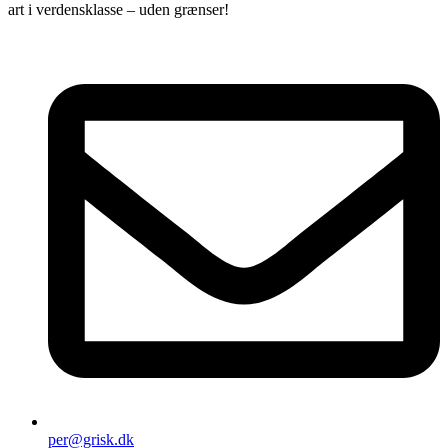
art i verdensklasse – uden grænser!
per@grisk.dk