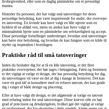
livsbegivenhed, eller som en daglig påmindelse om et personligt
mantra.
Historier fra personer, der har valgt små tatoveringer for deres
personlige betydning, kan være inspirerende for andre, der overvejer
en tatovering. En kvinde kan have valgt en lille stjerne som en
hyldest til en afdød ven, mens en anden kan have valgt et
minimalistisk hjerte som en påmindelse om selvkærlighed og accept.
Disse personlige fortællinger understreger, hvordan små tatoveringer
kan bære stor betydning, og hvordan de kan fungere som en kilde til
styrke og inspiration i hverdagen.
Praktiske råd til små tatoveringer
Inden du beslutter dig for at få en lille tatovering, er der flere
praktiske overvejelser, der bør tages i betragtning. Først og fremmest
er det vigtigt at vælge et design, der har personlig betydning for dig,
da tatoveringen vil være en del af dig i mange år fremover. Det kan
være en god idé at konsultere med en erfaren tatovør, der kan guide
dig i valget af både design og placering.
Efter at have valgt dit design, er det afgørende at vælge en tatovør
med erfaring inden for små tatoveringer. Disse kræver ofte en høj
grad af præcision og detaljerigdom, hvilket gør det vigtigt at vælge
en professionel, der har ekspertise i dette område. Spørg gerne om at