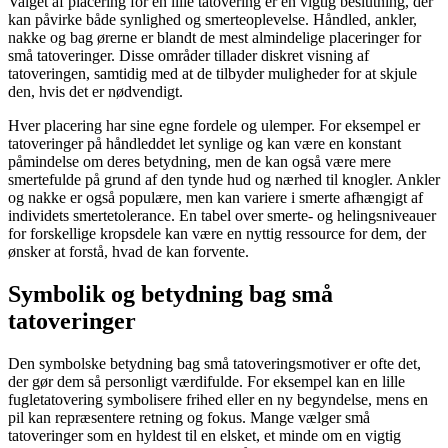
Valget af placering for en lille tatovering er en vigtig beslutning, der
kan påvirke både synlighed og smerteoplevelse. Håndled, ankler,
nakke og bag ørerne er blandt de mest almindelige placeringer for
små tatoveringer. Disse områder tillader diskret visning af
tatoveringen, samtidig med at de tilbyder muligheder for at skjule
den, hvis det er nødvendigt.
Hver placering har sine egne fordele og ulemper. For eksempel er
tatoveringer på håndleddet let synlige og kan være en konstant
påmindelse om deres betydning, men de kan også være mere
smertefulde på grund af den tynde hud og nærhed til knogler. Ankler
og nakke er også populære, men kan variere i smerte afhængigt af
individets smertetolerance. En tabel over smerte- og helingsniveauer
for forskellige kropsdele kan være en nyttig ressource for dem, der
ønsker at forstå, hvad de kan forvente.
Symbolik og betydning bag små
tatoveringer
Den symbolske betydning bag små tatoveringsmotiver er ofte det,
der gør dem så personligt værdifulde. For eksempel kan en lille
fugletatovering symbolisere frihed eller en ny begyndelse, mens en
pil kan repræsentere retning og fokus. Mange vælger små
tatoveringer som en hyldest til en elsket, et minde om en vigtig