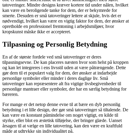
tatoveringer. Mindre designs kræver kortere tid under nålen, hvilket
kan være en beroligende tanke for dem, der er bekymrede for
smerte. Desuden er små tatoveringer lettere at skjule, hvis det er
nødvendigt, hvilket kan være en vigtig faktor for dem, der ønsker at
opretholde en professionel fremtoning i arbejdsmiljøer, hvor
kropskunst måske ikke er accepteret.
Tilpasning og Personlig Betydning
En af de største fordele ved små tatoveringer er deres
tilpasningsevne. De kan placeres næsten hvor som helst på kroppen
og kan let integreres i ens livsstil uden at være påtrængende. Dette
gør dem til et populært valg for dem, der ønsker at indarbejde
personlige symboler eller minder i deres daglige liv. Små
tatoveringer kan repræsentere alt fra vigtige livsbegivenheder til
personlige mantraer eller symboler, der har en særlig betydning for
bæreren.
For mange er det netop denne evne til at bære en dyb personlig
betydning i et lille design, der gør små tatoveringer så tiltalende. De
kan være en konstant påmindelse om noget vigtigt, en kilde til
styrke, eller blot en æstetisk tilføjelse, der bringer glæde. Uanset
årsagen til at vælge en lille tatovering, kan den være en kraftfuld
måde at udtrykke sin individualitet på.