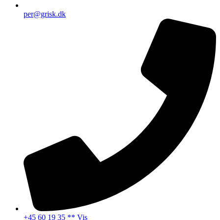
per@grisk.dk
+45 60 19 35 ** Vis