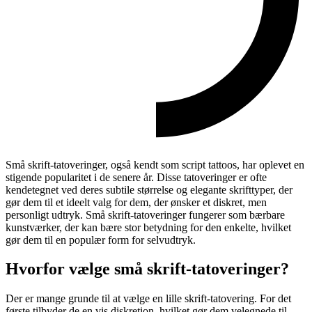
Små skrift-tatoveringer, også kendt som script tattoos, har oplevet en
stigende popularitet i de senere år. Disse tatoveringer er ofte
kendetegnet ved deres subtile størrelse og elegante skrifttyper, der
gør dem til et ideelt valg for dem, der ønsker et diskret, men
personligt udtryk. Små skrift-tatoveringer fungerer som bærbare
kunstværker, der kan bære stor betydning for den enkelte, hvilket
gør dem til en populær form for selvudtryk.
Hvorfor vælge små skrift-tatoveringer?
Der er mange grunde til at vælge en lille skrift-tatovering. For det
første tilbyder de en vis diskretion, hvilket gør dem velegnede til