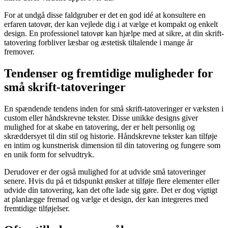
For at undgå disse faldgruber er det en god idé at konsultere en
erfaren tatovør, der kan vejlede dig i at vælge et kompakt og enkelt
design. En professionel tatovør kan hjælpe med at sikre, at din skrift-
tatovering forbliver læsbar og æstetisk tiltalende i mange år
fremover.
Tendenser og fremtidige muligheder for
små skrift-tatoveringer
En spændende tendens inden for små skrift-tatoveringer er væksten i
custom eller håndskrevne tekster. Disse unikke designs giver
mulighed for at skabe en tatovering, der er helt personlig og
skræddersyet til din stil og historie. Håndskrevne tekster kan tilføje
en intim og kunstnerisk dimension til din tatovering og fungere som
en unik form for selvudtryk.
Derudover er der også mulighed for at udvide små tatoveringer
senere. Hvis du på et tidspunkt ønsker at tilføje flere elementer eller
udvide din tatovering, kan det ofte lade sig gøre. Det er dog vigtigt
at planlægge fremad og vælge et design, der kan integreres med
fremtidige tilføjelser.