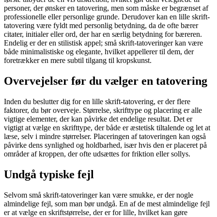
personer, der ønsker en tatovering, men som måske er begrænset af
professionelle eller personlige grunde. Derudover kan en lille skrift-
tatovering være fyldt med personlig betydning, da de ofte bærer
citater, initialer eller ord, der har en særlig betydning for bæreren.
Endelig er der en stilistisk appel; små skrift-tatoveringer kan være
både minimalistiske og elegante, hvilket appellerer til dem, der
foretrækker en mere subtil tilgang til kropskunst.
Overvejelser før du vælger en tatovering
Inden du beslutter dig for en lille skrift-tatovering, er der flere
faktorer, du bør overveje. Størrelse, skrifttype og placering er alle
vigtige elementer, der kan påvirke det endelige resultat. Det er
vigtigt at vælge en skrifttype, der både er æstetisk tiltalende og let at
læse, selv i mindre størrelser. Placeringen af tatoveringen kan også
påvirke dens synlighed og holdbarhed, især hvis den er placeret på
områder af kroppen, der ofte udsættes for friktion eller sollys.
Undgå typiske fejl
Selvom små skrift-tatoveringer kan være smukke, er der nogle
almindelige fejl, som man bør undgå. En af de mest almindelige fejl
er at vælge en skriftstørrelse, der er for lille, hvilket kan gøre