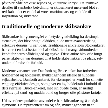
påvirker både praktisk sejlads og kulturelle udtryk. Fra tekniske
detaljer til symbolsk betydning, er skibsankeret mere end blot et
redskab – det er en del af vores maritime arv og en kilde til
inspiration og sikkerhed.
traditionelle og moderne skibsankre
Skibsankre har gennemgået en betydelig udvikling fra de simple
stenankre, der blev brugt i oldtiden, til de mere avancerede og
effektive designs, vi ser i dag. Traditionelle ankre som Stockankeret
har været en fast bestanddel af skibsfarten i mange århundreder,
kendt for deres pålidelighed og styrke. Disse ankre blev ofte brugt
på sejlskibe og var designet til at holde skibet sikkert på plads, selv
under udfordrende forhold.
Moderne varianter som Danforth og Bruce ankre har forbedret
holdbarhed og holdekraft, hvilket gør dem ideelle til nutidens
sejladsbehov. Danforth-ankeret, for eksempel, er kendt for sin lette
vægt og effektive design, som giver en høj holdekraft i forhold til
dets størrelse. Bruce-ankeret, med sin buede form, er særligt
effektivt på sand- og mudderbund og bruges ofte på større fartøjer.
Ud over deres praktiske anvendelse har skibsankre også en dyb
symbolik. De repræsenterer tro og håb, hvilket gør dem til et