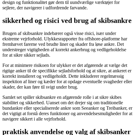
design og funktionalitet gør dem til uundværlige værktøjer for
sejlere, der navigerer i udfordrende farvande.
sikkerhed og risici ved brug af skibsankre
Brugen af skibsankre indebærer også visse risici, især under
ekstreme vejrforhold. Ulykkesrapporter fra offshore-platforme har
fremhævet farerne ved brudte liner og skader fra løse ankre. Det
understreger vigtigheden af korrekt ankerbrug og vedligeholdelse
for at sikre sikker sejlads.
For at minimere risikoen for ulykker er det afgørende at vælge det
rigtige anker til de specifikke sejladsforhold og at sikre, at ankeret er
korrekt installeret og vedligeholdt. Dette inkluderer regelmæssig
inspektion af liner og kæder for at opdage eventuelle svagheder eller
skader, der kan føre til svigt under brug.
Samlet set spiller skibsankre en afgørende rolle i at sikre skibes
stabilitet og sikkerhed. Uanset om det drejer sig om traditionelle
bundankre eller specialiserede ankre som Seeanker og Treibanker, er
det vigtigt at forstå deres funktioner og anvendelsesmuligheder for at
navigere sikkert i alle vejrforhold.
praktisk anvendelse og valg af skibsanker