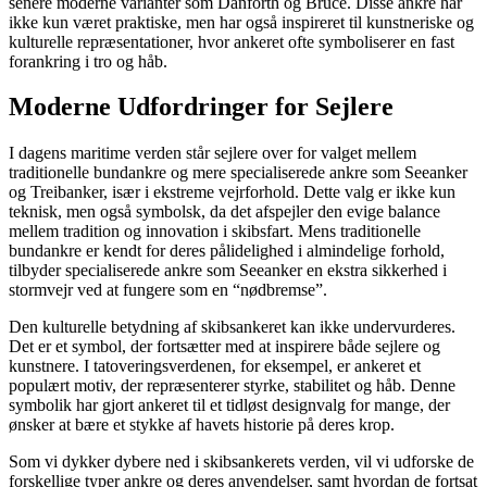
senere moderne varianter som Danforth og Bruce. Disse ankre har
ikke kun været praktiske, men har også inspireret til kunstneriske og
kulturelle repræsentationer, hvor ankeret ofte symboliserer en fast
forankring i tro og håb.
Moderne Udfordringer for Sejlere
I dagens maritime verden står sejlere over for valget mellem
traditionelle bundankre og mere specialiserede ankre som Seeanker
og Treibanker, især i ekstreme vejrforhold. Dette valg er ikke kun
teknisk, men også symbolsk, da det afspejler den evige balance
mellem tradition og innovation i skibsfart. Mens traditionelle
bundankre er kendt for deres pålidelighed i almindelige forhold,
tilbyder specialiserede ankre som Seeanker en ekstra sikkerhed i
stormvejr ved at fungere som en “nødbremse”.
Den kulturelle betydning af skibsankeret kan ikke undervurderes.
Det er et symbol, der fortsætter med at inspirere både sejlere og
kunstnere. I tatoveringsverdenen, for eksempel, er ankeret et
populært motiv, der repræsenterer styrke, stabilitet og håb. Denne
symbolik har gjort ankeret til et tidløst designvalg for mange, der
ønsker at bære et stykke af havets historie på deres krop.
Som vi dykker dybere ned i skibsankerets verden, vil vi udforske de
forskellige typer ankre og deres anvendelser, samt hvordan de fortsat