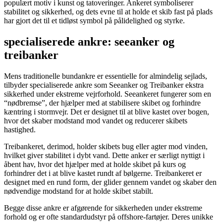
populært motiv i kunst og tatoveringer. Ankeret symboliserer
stabilitet og sikkerhed, og dets evne til at holde et skib fast på plads
har gjort det til et tidløst symbol på pålidelighed og styrke.
specialiserede ankre: seeanker og
treibanker
Mens traditionelle bundankre er essentielle for almindelig sejlads,
tilbyder specialiserede ankre som Seeanker og Treibanker ekstra
sikkerhed under ekstreme vejrforhold. Seeankeret fungerer som en
“nødbremse”, der hjælper med at stabilisere skibet og forhindre
kæntring i stormvejr. Det er designet til at blive kastet over bogen,
hvor det skaber modstand mod vandet og reducerer skibets
hastighed.
Treibankeret, derimod, holder skibets bug eller agter mod vinden,
hvilket giver stabilitet i dybt vand. Dette anker er særligt nyttigt i
åbent hav, hvor det hjælper med at holde skibet på kurs og
forhindrer det i at blive kastet rundt af bølgerne. Treibankeret er
designet med en rund form, der glider gennem vandet og skaber den
nødvendige modstand for at holde skibet stabilt.
Begge disse ankre er afgørende for sikkerheden under ekstreme
forhold og er ofte standardudstyr på offshore-fartøjer. Deres unikke