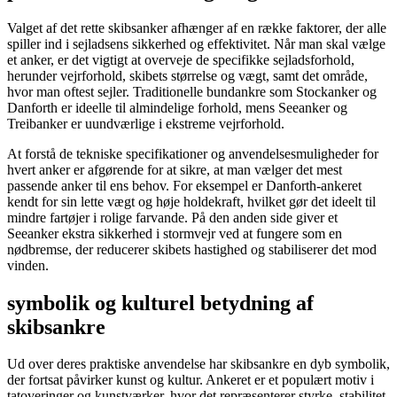
Valget af det rette skibsanker afhænger af en række faktorer, der alle
spiller ind i sejladsens sikkerhed og effektivitet. Når man skal vælge
et anker, er det vigtigt at overveje de specifikke sejladsforhold,
herunder vejrforhold, skibets størrelse og vægt, samt det område,
hvor man oftest sejler. Traditionelle bundankre som Stockanker og
Danforth er ideelle til almindelige forhold, mens Seeanker og
Treibanker er uundværlige i ekstreme vejrforhold.
At forstå de tekniske specifikationer og anvendelsesmuligheder for
hvert anker er afgørende for at sikre, at man vælger det mest
passende anker til ens behov. For eksempel er Danforth-ankeret
kendt for sin lette vægt og høje holdekraft, hvilket gør det ideelt til
mindre fartøjer i rolige farvande. På den anden side giver et
Seeanker ekstra sikkerhed i stormvejr ved at fungere som en
nødbremse, der reducerer skibets hastighed og stabiliserer det mod
vinden.
symbolik og kulturel betydning af
skibsankre
Ud over deres praktiske anvendelse har skibsankre en dyb symbolik,
der fortsat påvirker kunst og kultur. Ankeret er et populært motiv i
tatoveringer og kunstværker, hvor det repræsenterer styrke, stabilitet