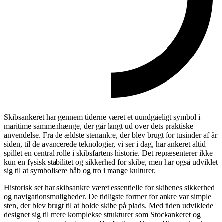
Skibsankeret har gennem tiderne været et uundgåeligt symbol i
maritime sammenhænge, der går langt ud over dets praktiske
anvendelse. Fra de ældste stenankre, der blev brugt for tusinder af år
siden, til de avancerede teknologier, vi ser i dag, har ankeret altid
spillet en central rolle i skibsfartens historie. Det repræsenterer ikke
kun en fysisk stabilitet og sikkerhed for skibe, men har også udviklet
sig til at symbolisere håb og tro i mange kulturer.
Historisk set har skibsankre været essentielle for skibenes sikkerhed
og navigationsmuligheder. De tidligste former for ankre var simple
sten, der blev brugt til at holde skibe på plads. Med tiden udviklede
designet sig til mere komplekse strukturer som Stockankeret og