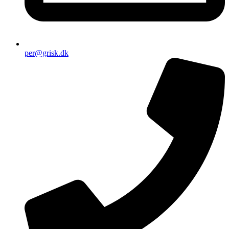
per@grisk.dk