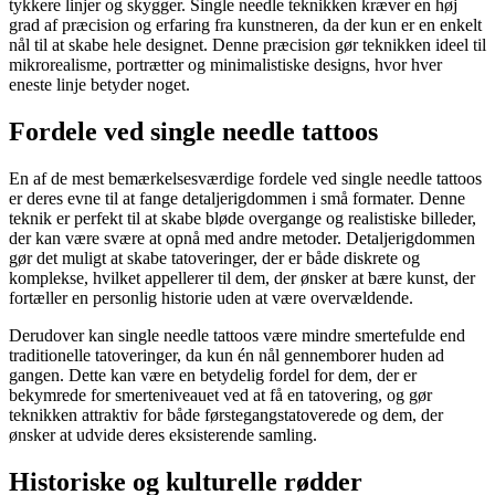
tykkere linjer og skygger. Single needle teknikken kræver en høj
grad af præcision og erfaring fra kunstneren, da der kun er en enkelt
nål til at skabe hele designet. Denne præcision gør teknikken ideel til
mikrorealisme, portrætter og minimalistiske designs, hvor hver
eneste linje betyder noget.
Fordele ved single needle tattoos
En af de mest bemærkelsesværdige fordele ved single needle tattoos
er deres evne til at fange detaljerigdommen i små formater. Denne
teknik er perfekt til at skabe bløde overgange og realistiske billeder,
der kan være svære at opnå med andre metoder. Detaljerigdommen
gør det muligt at skabe tatoveringer, der er både diskrete og
komplekse, hvilket appellerer til dem, der ønsker at bære kunst, der
fortæller en personlig historie uden at være overvældende.
Derudover kan single needle tattoos være mindre smertefulde end
traditionelle tatoveringer, da kun én nål gennemborer huden ad
gangen. Dette kan være en betydelig fordel for dem, der er
bekymrede for smerteniveauet ved at få en tatovering, og gør
teknikken attraktiv for både førstegangstatoverede og dem, der
ønsker at udvide deres eksisterende samling.
Historiske og kulturelle rødder