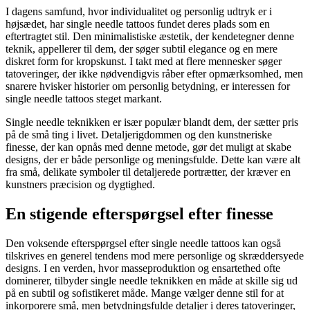
I dagens samfund, hvor individualitet og personlig udtryk er i
højsædet, har single needle tattoos fundet deres plads som en
eftertragtet stil. Den minimalistiske æstetik, der kendetegner denne
teknik, appellerer til dem, der søger subtil elegance og en mere
diskret form for kropskunst. I takt med at flere mennesker søger
tatoveringer, der ikke nødvendigvis råber efter opmærksomhed, men
snarere hvisker historier om personlig betydning, er interessen for
single needle tattoos steget markant.
Single needle teknikken er især populær blandt dem, der sætter pris
på de små ting i livet. Detaljerigdommen og den kunstneriske
finesse, der kan opnås med denne metode, gør det muligt at skabe
designs, der er både personlige og meningsfulde. Dette kan være alt
fra små, delikate symboler til detaljerede portrætter, der kræver en
kunstners præcision og dygtighed.
En stigende efterspørgsel efter finesse
Den voksende efterspørgsel efter single needle tattoos kan også
tilskrives en generel tendens mod mere personlige og skræddersyede
designs. I en verden, hvor masseproduktion og ensartethed ofte
dominerer, tilbyder single needle teknikken en måde at skille sig ud
på en subtil og sofistikeret måde. Mange vælger denne stil for at
inkorporere små, men betydningsfulde detaljer i deres tatoveringer,