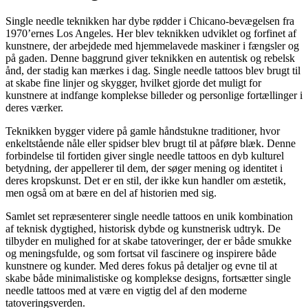
Single needle teknikken har dybe rødder i Chicano-bevægelsen fra
1970’ernes Los Angeles. Her blev teknikken udviklet og forfinet af
kunstnere, der arbejdede med hjemmelavede maskiner i fængsler og
på gaden. Denne baggrund giver teknikken en autentisk og rebelsk
ånd, der stadig kan mærkes i dag. Single needle tattoos blev brugt til
at skabe fine linjer og skygger, hvilket gjorde det muligt for
kunstnere at indfange komplekse billeder og personlige fortællinger i
deres værker.
Teknikken bygger videre på gamle håndstukne traditioner, hvor
enkeltstående nåle eller spidser blev brugt til at påføre blæk. Denne
forbindelse til fortiden giver single needle tattoos en dyb kulturel
betydning, der appellerer til dem, der søger mening og identitet i
deres kropskunst. Det er en stil, der ikke kun handler om æstetik,
men også om at bære en del af historien med sig.
Samlet set repræsenterer single needle tattoos en unik kombination
af teknisk dygtighed, historisk dybde og kunstnerisk udtryk. De
tilbyder en mulighed for at skabe tatoveringer, der er både smukke
og meningsfulde, og som fortsat vil fascinere og inspirere både
kunstnere og kunder. Med deres fokus på detaljer og evne til at
skabe både minimalistiske og komplekse designs, fortsætter single
needle tattoos med at være en vigtig del af den moderne
tatoveringsverden.