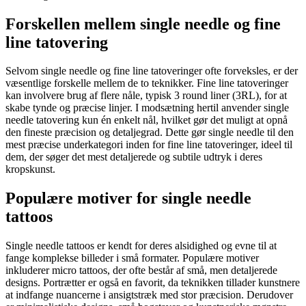
Forskellen mellem single needle og fine
line tatovering
Selvom single needle og fine line tatoveringer ofte forveksles, er der
væsentlige forskelle mellem de to teknikker. Fine line tatoveringer
kan involvere brug af flere nåle, typisk 3 round liner (3RL), for at
skabe tynde og præcise linjer. I modsætning hertil anvender single
needle tatovering kun én enkelt nål, hvilket gør det muligt at opnå
den fineste præcision og detaljegrad. Dette gør single needle til den
mest præcise underkategori inden for fine line tatoveringer, ideel til
dem, der søger det mest detaljerede og subtile udtryk i deres
kropskunst.
Populære motiver for single needle
tattoos
Single needle tattoos er kendt for deres alsidighed og evne til at
fange komplekse billeder i små formater. Populære motiver
inkluderer micro tattoos, der ofte består af små, men detaljerede
designs. Portrætter er også en favorit, da teknikken tillader kunstnere
at indfange nuancerne i ansigtstræk med stor præcision. Derudover