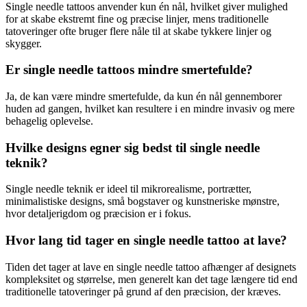
Single needle tattoos anvender kun én nål, hvilket giver mulighed
for at skabe ekstremt fine og præcise linjer, mens traditionelle
tatoveringer ofte bruger flere nåle til at skabe tykkere linjer og
skygger.
Er single needle tattoos mindre smertefulde?
Ja, de kan være mindre smertefulde, da kun én nål gennemborer
huden ad gangen, hvilket kan resultere i en mindre invasiv og mere
behagelig oplevelse.
Hvilke designs egner sig bedst til single needle
teknik?
Single needle teknik er ideel til mikrorealisme, portrætter,
minimalistiske designs, små bogstaver og kunstneriske mønstre,
hvor detaljerigdom og præcision er i fokus.
Hvor lang tid tager en single needle tattoo at lave?
Tiden det tager at lave en single needle tattoo afhænger af designets
kompleksitet og størrelse, men generelt kan det tage længere tid end
traditionelle tatoveringer på grund af den præcision, der kræves.