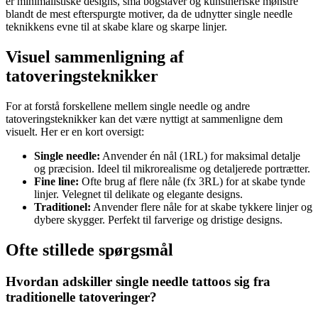
er minimalistiske designs, små bogstaver og kunstneriske mønstre
blandt de mest efterspurgte motiver, da de udnytter single needle
teknikkens evne til at skabe klare og skarpe linjer.
Visuel sammenligning af
tatoveringsteknikker
For at forstå forskellene mellem single needle og andre
tatoveringsteknikker kan det være nyttigt at sammenligne dem
visuelt. Her er en kort oversigt:
Single needle:
Anvender én nål (1RL) for maksimal detalje
og præcision. Ideel til mikrorealisme og detaljerede portrætter.
Fine line:
Ofte brug af flere nåle (fx 3RL) for at skabe tynde
linjer. Velegnet til delikate og elegante designs.
Traditionel:
Anvender flere nåle for at skabe tykkere linjer og
dybere skygger. Perfekt til farverige og dristige designs.
Ofte stillede spørgsmål
Hvordan adskiller single needle tattoos sig fra
traditionelle tatoveringer?