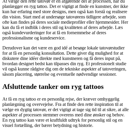
At vælge den rette tatovør er en afgørende del af processen, når du
planlægger en ryg tattoo. Det er vigtigt at finde en kunstner, der ikke
kun har erfaring med store designs, men også kan forstå og realisere
din vision. Start med at undersøge tatovørens tidligere arbejde, som
ofte kan findes på deres sociale medieprofiler eller hjemmesider. Her
kan du få et indblik i deres stil og kvaliteten af deres arbejde. Læs
også kundevurderinger for at få en fornemmelse af deres
professionalisme og kundeservice.
Derudover kan det være en god idé at besøge lokale tatovørstudier
for at få en personlig konsultation. Dette giver dig mulighed for at
diskutere dine idéer direkte med kunstneren og få deres input på,
hvordan designet bedst kan tilpasses din ryg. Et professionelt studie
vil også kunne rådgive dig om de tekniske aspekter af tatoveringen,
såsom placering, størrelse og eventuelle nødvendige sessioner.
Afsluttende tanker om ryg tattoos
At få en ryg tattoo er en personlig rejse, der kræver omhyggelig
planlægning og overvejelse. Fra at finde den rette inspiration til at
vælge en dygtig tatovør, er det vigtigt at tage sig tid til at sikre, at alle
aspekter af processen stemmer overens med dine ønsker og behov.
En ryg tattoo kan være et kraftfuldt udtryk for personlig stil og en
visuel fortælling, der bærer betydning og historie.