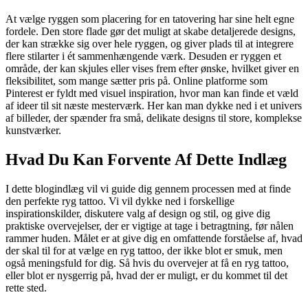
At vælge ryggen som placering for en tatovering har sine helt egne
fordele. Den store flade gør det muligt at skabe detaljerede designs,
der kan strække sig over hele ryggen, og giver plads til at integrere
flere stilarter i ét sammenhængende værk. Desuden er ryggen et
område, der kan skjules eller vises frem efter ønske, hvilket giver en
fleksibilitet, som mange sætter pris på. Online platforme som
Pinterest er fyldt med visuel inspiration, hvor man kan finde et væld
af ideer til sit næste mesterværk. Her kan man dykke ned i et univers
af billeder, der spænder fra små, delikate designs til store, komplekse
kunstværker.
Hvad Du Kan Forvente Af Dette Indlæg
I dette blogindlæg vil vi guide dig gennem processen med at finde
den perfekte ryg tattoo. Vi vil dykke ned i forskellige
inspirationskilder, diskutere valg af design og stil, og give dig
praktiske overvejelser, der er vigtige at tage i betragtning, før nålen
rammer huden. Målet er at give dig en omfattende forståelse af, hvad
der skal til for at vælge en ryg tattoo, der ikke blot er smuk, men
også meningsfuld for dig. Så hvis du overvejer at få en ryg tattoo,
eller blot er nysgerrig på, hvad der er muligt, er du kommet til det
rette sted.