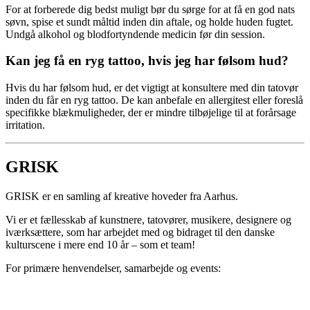
For at forberede dig bedst muligt bør du sørge for at få en god nats
søvn, spise et sundt måltid inden din aftale, og holde huden fugtet.
Undgå alkohol og blodfortyndende medicin før din session.
Kan jeg få en ryg tattoo, hvis jeg har følsom hud?
Hvis du har følsom hud, er det vigtigt at konsultere med din tatovør
inden du får en ryg tattoo. De kan anbefale en allergitest eller foreslå
specifikke blækmuligheder, der er mindre tilbøjelige til at forårsage
irritation.
GRISK
GRISK er en samling af kreative hoveder fra Aarhus.
Vi er et fællesskab af kunstnere, tatovører, musikere, designere og
iværksættere, som har arbejdet med og bidraget til den danske
kulturscene i mere end 10 år – som et team!
For primære henvendelser, samarbejde og events: