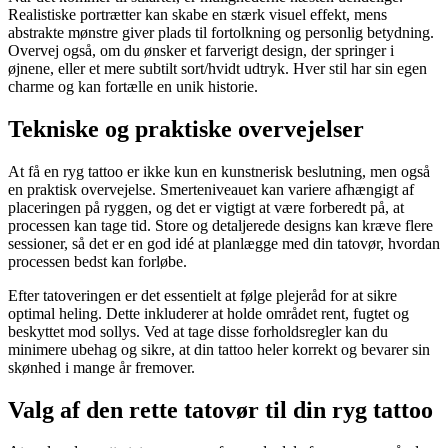
Realistiske portrætter kan skabe en stærk visuel effekt, mens
abstrakte mønstre giver plads til fortolkning og personlig betydning.
Overvej også, om du ønsker et farverigt design, der springer i
øjnene, eller et mere subtilt sort/hvidt udtryk. Hver stil har sin egen
charme og kan fortælle en unik historie.
Tekniske og praktiske overvejelser
At få en ryg tattoo er ikke kun en kunstnerisk beslutning, men også
en praktisk overvejelse. Smerteniveauet kan variere afhængigt af
placeringen på ryggen, og det er vigtigt at være forberedt på, at
processen kan tage tid. Store og detaljerede designs kan kræve flere
sessioner, så det er en god idé at planlægge med din tatovør, hvordan
processen bedst kan forløbe.
Efter tatoveringen er det essentielt at følge plejeråd for at sikre
optimal heling. Dette inkluderer at holde området rent, fugtet og
beskyttet mod sollys. Ved at tage disse forholdsregler kan du
minimere ubehag og sikre, at din tattoo heler korrekt og bevarer sin
skønhed i mange år fremover.
Valg af den rette tatovør til din ryg tattoo