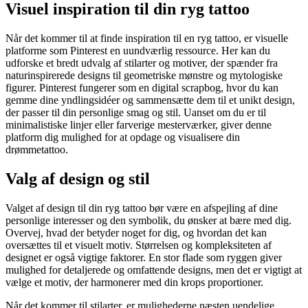
Visuel inspiration til din ryg tattoo
Når det kommer til at finde inspiration til en ryg tattoo, er visuelle
platforme som Pinterest en uundværlig ressource. Her kan du
udforske et bredt udvalg af stilarter og motiver, der spænder fra
naturinspirerede designs til geometriske mønstre og mytologiske
figurer. Pinterest fungerer som en digital scrapbog, hvor du kan
gemme dine yndlingsidéer og sammensætte dem til et unikt design,
der passer til din personlige smag og stil. Uanset om du er til
minimalistiske linjer eller farverige mesterværker, giver denne
platform dig mulighed for at opdage og visualisere din
drømmetattoo.
Valg af design og stil
Valget af design til din ryg tattoo bør være en afspejling af dine
personlige interesser og den symbolik, du ønsker at bære med dig.
Overvej, hvad der betyder noget for dig, og hvordan det kan
oversættes til et visuelt motiv. Størrelsen og kompleksiteten af
designet er også vigtige faktorer. En stor flade som ryggen giver
mulighed for detaljerede og omfattende designs, men det er vigtigt at
vælge et motiv, der harmonerer med din krops proportioner.
Når det kommer til stilarter, er mulighederne næsten uendelige.