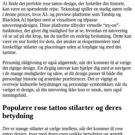
At finde det perfekte rose tattoo design, der fortæller din historie,
kan være en spændende rejse. Teknologi spiller en stadig større rolle
i denne proces, hvor AI- og preview-platforme som Tatship og
BlackInk AI hjælper med at visualisere og tilpasse
tatoveringsdesigns. Disse platforme tilbyder virtuelle “try-on”-
funktioner, der giver dig mulighed for at se, hvordan en tatovering
vil se ud på din krop, før du træffer en endelig beslutning. Dette kan
være en stor fordel for dem, der ønsker at eksperimentere med
forskellige stilarter og placeringer uden at forpligte sig med det
samme.
Personlig rådgivning er også afgørende, når det kommer til at vælge
det rigtige design. En dygtig tatovør kan hjælpe dig med at navigere
i de mange muligheder og sikre, at dit design passer til både din
personlige historie og æstetiske præferencer. Det er vigtigt at
overveje kulturelle betydninger og personlige symbolikker, når du
vælger et design, så din tatovering ikke kun er smuk, men også
meningsfuld.
Populære rose tattoo stilarter og deres
betydning
Der er mange stilarter at vælge imellem, når det kommer til rose
tattoo design, hver med deres egen unikke betydning og æstetik.