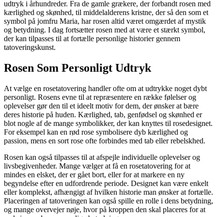
udtryk i århundreder. Fra de gamle grækere, der forbandt rosen med
kærlighed og skønhed, til middelalderens kristne, der så den som et
symbol på jomfru Maria, har rosen altid været omgærdet af mystik
og betydning. I dag fortsætter rosen med at være et stærkt symbol,
der kan tilpasses til at fortælle personlige historier gennem
tatoveringskunst.
Rosen Som Personligt Udtryk
At vælge en rosetatovering handler ofte om at udtrykke noget dybt
personligt. Rosens evne til at repræsentere en række følelser og
oplevelser gør den til et ideelt motiv for dem, der ønsker at bære
deres historie på huden. Kærlighed, tab, genfødsel og skønhed er
blot nogle af de mange symbolikker, der kan knyttes til rosedesignet.
For eksempel kan en rød rose symbolisere dyb kærlighed og
passion, mens en sort rose ofte forbindes med tab eller rebelskhed.
Rosen kan også tilpasses til at afspejle individuelle oplevelser og
livsbegivenheder. Mange vælger at få en rosetatovering for at
mindes en elsket, der er gået bort, eller for at markere en ny
begyndelse efter en udfordrende periode. Designet kan være enkelt
eller komplekst, afhængigt af hvilken historie man ønsker at fortælle.
Placeringen af tatoveringen kan også spille en rolle i dens betydning,
og mange overvejer nøje, hvor på kroppen den skal placeres for at