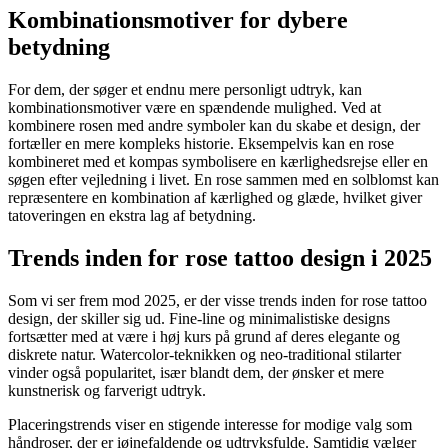
Kombinationsmotiver for dybere
betydning
For dem, der søger et endnu mere personligt udtryk, kan
kombinationsmotiver være en spændende mulighed. Ved at
kombinere rosen med andre symboler kan du skabe et design, der
fortæller en mere kompleks historie. Eksempelvis kan en rose
kombineret med et kompas symbolisere en kærlighedsrejse eller en
søgen efter vejledning i livet. En rose sammen med en solblomst kan
repræsentere en kombination af kærlighed og glæde, hvilket giver
tatoveringen en ekstra lag af betydning.
Trends inden for rose tattoo design i 2025
Som vi ser frem mod 2025, er der visse trends inden for rose tattoo
design, der skiller sig ud. Fine-line og minimalistiske designs
fortsætter med at være i høj kurs på grund af deres elegante og
diskrete natur. Watercolor-teknikken og neo-traditional stilarter
vinder også popularitet, især blandt dem, der ønsker et mere
kunstnerisk og farverigt udtryk.
Placeringstrends viser en stigende interesse for modige valg som
håndroser, der er iøjnefaldende og udtryksfulde. Samtidig vælger