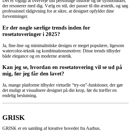
Det er vigtigt at overveje din personlige historie og de symbolikker,
der resonerer med dig. Vælg en stil, der passer til din æstetik, og søg
professionel rådgivning for at sikre, at designet opfylder dine
forventninger.
Er der nogle særlige trends inden for
rosetatoveringer i 2025?
Ja, fine-line og minimalistiske designs er meget populære, ligesom
watercolor-teknik og kombinationsmotiver. Disse trends tilbyder
både elegance og en moderne æstetik.
Kan jeg se, hvordan en rosetatovering vil se ud på
mig, før jeg får den lavet?
Ja, mange platforme tilbyder virtuelle “try-on”-funktioner, der gør
det muligt at visualisere designet på din krop, før du træffer en
endelig beslutning.
GRISK
GRISK er en samling af kreative hoveder fra Aarhus.