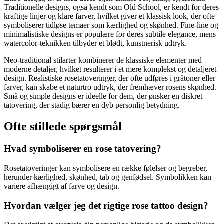
Traditionelle designs, også kendt som Old School, er kendt for deres
kraftige linjer og klare farver, hvilket giver et klassisk look, der ofte
symboliserer tidløse temaer som kærlighed og skønhed. Fine-line og
minimalistiske designs er populære for deres subtile elegance, mens
watercolor-teknikken tilbyder et blødt, kunstnerisk udtryk.
Neo-traditional stilarter kombinerer de klassiske elementer med
moderne detaljer, hvilket resulterer i et mere komplekst og detaljeret
design. Realistiske rosetatoveringer, der ofte udføres i gråtoner eller
farver, kan skabe et naturtro udtryk, der fremhæver rosens skønhed.
Små og simple designs er ideelle for dem, der ønsker en diskret
tatovering, der stadig bærer en dyb personlig betydning.
Ofte stillede spørgsmål
Hvad symboliserer en rose tatovering?
Rosetatoveringer kan symbolisere en række følelser og begreber,
herunder kærlighed, skønhed, tab og genfødsel. Symbolikken kan
variere afhængigt af farve og design.
Hvordan vælger jeg det rigtige rose tattoo design?