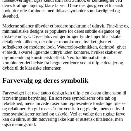
rosetatoveringer, også kendt som Old School, er kendetegnet ved
deres kraftige linjer og klare farver. Disse designs giver et klassisk
look, der ofte forbindes med tidløse symboler som kærlighed og
skønhed.
Moderne stilarter tilbyder et bredere spektrum af udtryk. Fine-line og
minimalistiske designs er populære for deres subtile elegance og
diskrete udtryk. Disse tatoveringer bruger tynde linjer til at skabe
detaljerede billeder, der ofte er monokrome, hvilket giver et
sofistikeret og moderne look. Watercolor-teknikken, derimod, giver
et blødt, akvarel-lignende udtryk uden konturer, hvilket skaber en
drømmende og kunstnerisk effekt. Neo-traditional stilarter
kombinerer det bedste fra begge verdener ved at tilføje detaljer og
dybde til de klassiske elementer.
Farvevalg og deres symbolik
Farvevalget i et rose tattoo design kan tilføje en ekstra dimension til
tatoveringens betydning. En sort rose symboliserer ofte tab og
rebelskhed, mens farvede roser kan repræsentere forskellige følelser
og relationer. En gul rose står for venskab og glæde, mens en hvid
rose symboliserer renhed og uskyld. Ved at vælge den rigtige farve
kan du sikre, at din tatovering ikke kun er æstetisk tiltalende, men
også meningsfuld.