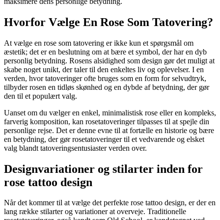
maksimere dens personlige betydning.
Hvorfor Vælge En Rose Som Tatovering?
At vælge en rose som tatovering er ikke kun et spørgsmål om
æstetik; det er en beslutning om at bære et symbol, der har en dyb
personlig betydning. Rosens alsidighed som design gør det muligt at
skabe noget unikt, der taler til den enkeltes liv og oplevelser. I en
verden, hvor tatoveringer ofte bruges som en form for selvudtryk,
tilbyder rosen en tidløs skønhed og en dybde af betydning, der gør
den til et populært valg.
Uanset om du vælger en enkel, minimalistisk rose eller en kompleks,
farverig komposition, kan rosetatoveringer tilpasses til at spejle din
personlige rejse. Det er denne evne til at fortælle en historie og bære
en betydning, der gør rosetatoveringer til et vedvarende og elsket
valg blandt tatoveringsentusiaster verden over.
Designvariationer og stilarter inden for
rose tattoo design
Når det kommer til at vælge det perfekte rose tattoo design, er der en
lang række stilarter og variationer at overveje. Traditionelle