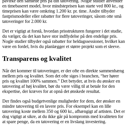
påvirke den samlede pris på din tatovering. Nogle studier anvender
en timebaseret model, hvor mindsteprisen kan starte ved 800 kr., og
timeprisen kan være omkring 1.200 kr. pr. time. Andre tilbyder
fastprismodeller eller rabatter for flere tatoveringer, såsom otte små
tatoveringer for 2.000 kr.
Det er vigtigt at forstå, hvordan prisstrukturen fungerer i det studie,
du vælger, da det kan have stor indflydelse på den endelige pris.
Nogle studier tilbyder også rabatter for heldagssessioner, hvilket kan
være en fordel, hvis du planlægger et større projekt som et sleeve.
Transparens og kvalitet
Når det kommer til tatoveringer, er der ofte en direkte sammenhæng
mellem pris og kvalitet. Som det ofte siges i branchen, “her hører
pris og kvalitet 100% sammen.” Det betyder, at hvis du ønsker en
tatovering af høj kvalitet, bør du være villig til at betale for den
ekspertise, der kræves for at opnå det ønskede resultat.
Der findes også budgetvenlige muligheder for dem, der ønsker en
mindre tatovering til en lavere pris. For eksempel kan en lille
tatovering koste mellem 350 og 600 kr., afhængigt af artisten. Det er
dog vigtigt at sikre, at du ikke går på kompromis med kvaliteten for
at spare penge, da en tatovering er en livslang investering.