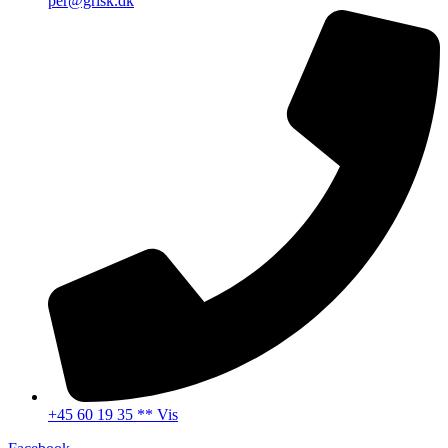
per@grisk.dk
+45 60 19 35 ** Vis