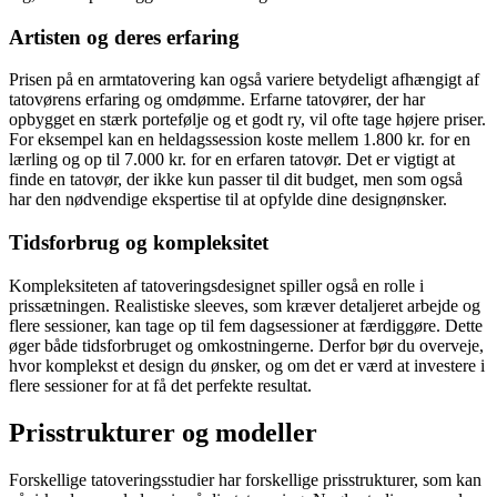
Artisten og deres erfaring
Prisen på en armtatovering kan også variere betydeligt afhængigt af
tatovørens erfaring og omdømme. Erfarne tatovører, der har
opbygget en stærk portefølje og et godt ry, vil ofte tage højere priser.
For eksempel kan en heldagssession koste mellem 1.800 kr. for en
lærling og op til 7.000 kr. for en erfaren tatovør. Det er vigtigt at
finde en tatovør, der ikke kun passer til dit budget, men som også
har den nødvendige ekspertise til at opfylde dine designønsker.
Tidsforbrug og kompleksitet
Kompleksiteten af tatoveringsdesignet spiller også en rolle i
prissætningen. Realistiske sleeves, som kræver detaljeret arbejde og
flere sessioner, kan tage op til fem dagsessioner at færdiggøre. Dette
øger både tidsforbruget og omkostningerne. Derfor bør du overveje,
hvor komplekst et design du ønsker, og om det er værd at investere i
flere sessioner for at få det perfekte resultat.
Prisstrukturer og modeller
Forskellige tatoveringsstudier har forskellige prisstrukturer, som kan