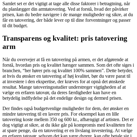
Samlet set er det vigtigt at tage alle disse faktorer i betragtning, når
du planlægger din armtatovering. Ved at forstå, hvad der påvirker
prisen, kan du bedre navigere i de mange muligheder og sikre, at du
får en tatovering, der både lever op til dine forventninger og passer
til dit budget.
Transparens og kvalitet: pris tatovering
arm
Når du overvejer at få en tatovering på armen, er det afgørende at
forstå, hvordan pris og kvalitet hænger sammen. Som det ofte siges i
branchen, “her hører pris og kvalitet 100% sammen”. Dette betyder,
at hvis du ønsker en tatovering af høj kvalitet, bør du være parat til
at investere i den ekspertise, der kræves for at opnå det ønskede
resultat. Mange tatoveringsstudier understreger vigtigheden af at
vælge en erfaren tatovør, da deres færdigheder kan have en
betydelig indflydelse på det endelige design og dermed prisen.
Der findes også budgetvenlige muligheder for dem, der ønsker en
mindre tatovering til en lavere pris. For eksempel kan en lille
tatovering koste mellem 350 og 600 kr., afhængigt af artisten. Det er
dog vigtigt at sikre, at du ikke går på kompromis med kvaliteten for
at spare penge, da en tatovering er en livslang investering. At vælge
en erfaren tatovør, selvom det kan være dyrere, kan ofte betale sig i