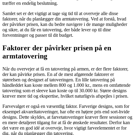
træffer en endelig beslutning.
Samlet set er det vigtigt at tage sig tid til at overveje alle disse
faktorer, når du planlægger din armtatovering. Ved at forstå, hvad
der påvirker prisen, kan du bedre navigere i de mange muligheder
og sikre, at du får en tatovering, der både lever op til dine
forventninger og passer til dit budget.
Faktorer der påvirker prisen på en
armtatovering
Når du overvejer at få en tatovering på armen, er der flere faktorer,
der kan påvirke prisen. En af de mest afgørende faktorer er
størrelsen og designet af tatoveringen. En lille tatovering på
håndleddet kan koste mellem 800 og 1.000 kr., mens en omfattende
tatovering som et sleeve kan koste op til 30.000 kr. Større designs
kræver mere tid og ekspertise, hvilket naturligvis afspejles i prisen.
Farvevalget er også en væsentlig faktor. Farverige designs, som for
eksempel akvareltatoveringer, har ofte en højere pris end sort-hvide
designs. Dette skyldes, at farvetatoveringer kræver flere sessioner og
en mere detaljeret tilgang for at få de ønskede resultater. Derfor kan
det være en god idé at overveje, hvor vigtigt farveelementet er for
dig, når du planlægger din tatovering.