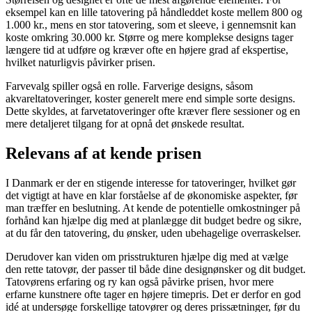
eksempel kan en lille tatovering på håndleddet koste mellem 800 og
1.000 kr., mens en stor tatovering, som et sleeve, i gennemsnit kan
koste omkring 30.000 kr. Større og mere komplekse designs tager
længere tid at udføre og kræver ofte en højere grad af ekspertise,
hvilket naturligvis påvirker prisen.
Farvevalg spiller også en rolle. Farverige designs, såsom
akvareltatoveringer, koster generelt mere end simple sorte designs.
Dette skyldes, at farvetatoveringer ofte kræver flere sessioner og en
mere detaljeret tilgang for at opnå det ønskede resultat.
Relevans af at kende prisen
I Danmark er der en stigende interesse for tatoveringer, hvilket gør
det vigtigt at have en klar forståelse af de økonomiske aspekter, før
man træffer en beslutning. At kende de potentielle omkostninger på
forhånd kan hjælpe dig med at planlægge dit budget bedre og sikre,
at du får den tatovering, du ønsker, uden ubehagelige overraskelser.
Derudover kan viden om prisstrukturen hjælpe dig med at vælge
den rette tatovør, der passer til både dine designønsker og dit budget.
Tatovørens erfaring og ry kan også påvirke prisen, hvor mere
erfarne kunstnere ofte tager en højere timepris. Det er derfor en god
idé at undersøge forskellige tatovører og deres prissætninger, før du