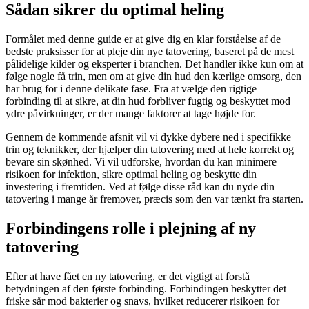
Sådan sikrer du optimal heling
Formålet med denne guide er at give dig en klar forståelse af de
bedste praksisser for at pleje din nye tatovering, baseret på de mest
pålidelige kilder og eksperter i branchen. Det handler ikke kun om at
følge nogle få trin, men om at give din hud den kærlige omsorg, den
har brug for i denne delikate fase. Fra at vælge den rigtige
forbinding til at sikre, at din hud forbliver fugtig og beskyttet mod
ydre påvirkninger, er der mange faktorer at tage højde for.
Gennem de kommende afsnit vil vi dykke dybere ned i specifikke
trin og teknikker, der hjælper din tatovering med at hele korrekt og
bevare sin skønhed. Vi vil udforske, hvordan du kan minimere
risikoen for infektion, sikre optimal heling og beskytte din
investering i fremtiden. Ved at følge disse råd kan du nyde din
tatovering i mange år fremover, præcis som den var tænkt fra starten.
Forbindingens rolle i plejning af ny
tatovering
Efter at have fået en ny tatovering, er det vigtigt at forstå
betydningen af den første forbinding. Forbindingen beskytter det
friske sår mod bakterier og snavs, hvilket reducerer risikoen for