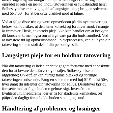
området er også en no-go, indtil tatoveringen er fuldstændigt helet.
Solbeskyttelse er en vigtig del af langsigtet pleje; brug en solcreme
med SPF 50+ for at beskytte blækket mod at falme.
Ved at følge disse trin og være opmærksom på din nye tatoverings
behov, kan du sikre, at den heler korrekt og forbliver smuk i mange
år fremover. Husk, at korrekt pleje ikke kun handler om at beskytte
dit kunstværk, men også om at tage vare på din huds sundhed. Ved
at investere tid og opmærksomhed i plejeprocessen, kan du nyde din
tatovering som en stolt del af din personlige stil.
Langsigtet pleje for en holdbar tatovering
Når din tatovering er helet, er det vigtigt at fortsætte med at beskytte
den for at bevare dens farver og detaljer. Solbeskyttelse er
afgørende; UV-stråler kan hurtigt falme blækket og forringe
tatoveringens udseende. Brug en solcreme med høj SPF, helst 50+,
hver gang du udsætter din tatovering for sollys. Derudover bør du
fortsætte med at fugte huden regelmæssigt. Investér i en
kvalitetsfugtighedscreme, der er fri for skadelige kemikalier, og
påfør den dagligt for at holde huden smidig og sund.
Håndtering af problemer og løsninger