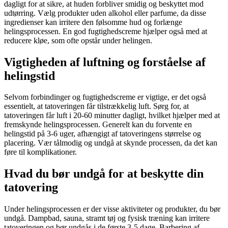
dagligt for at sikre, at huden forbliver smidig og beskyttet mod
udtørring. Vælg produkter uden alkohol eller parfume, da disse
ingredienser kan irritere den følsomme hud og forlænge
helingsprocessen. En god fugtighedscreme hjælper også med at
reducere kløe, som ofte opstår under helingen.
Vigtigheden af luftning og forståelse af
helingstid
Selvom forbindinger og fugtighedscreme er vigtige, er det også
essentielt, at tatoveringen får tilstrækkelig luft. Sørg for, at
tatoveringen får luft i 20-60 minutter dagligt, hvilket hjælper med at
fremskynde helingsprocessen. Generelt kan du forvente en
helingstid på 3-6 uger, afhængigt af tatoveringens størrelse og
placering. Vær tålmodig og undgå at skynde processen, da det kan
føre til komplikationer.
Hvad du bør undgå for at beskytte din
tatovering
Under helingsprocessen er der visse aktiviteter og produkter, du bør
undgå. Dampbad, sauna, stramt tøj og fysisk træning kan irritere
tatoveringen og bør undgås i de første 3-5 dage. Barbering af