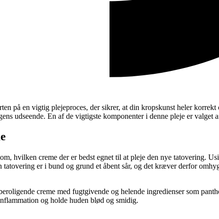
ten på en vigtig plejeproces, der sikrer, at din kropskunst heler korrek
gens udseende. En af de vigtigste komponenter i denne pleje er valget a
me
 om, hvilken creme der er bedst egnet til at pleje den nye tatovering. U
 En tatovering er i bund og grund et åbent sår, og det kræver derfor omh
 beroligende creme med fugtgivende og helende ingredienser som panthe
e inflammation og holde huden blød og smidig.