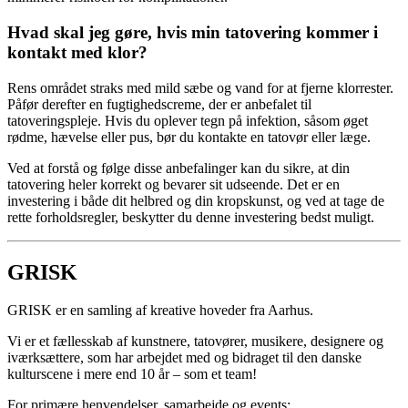
Hvad skal jeg gøre, hvis min tatovering kommer i
kontakt med klor?
Rens området straks med mild sæbe og vand for at fjerne klorrester.
Påfør derefter en fugtighedscreme, der er anbefalet til
tatoveringspleje. Hvis du oplever tegn på infektion, såsom øget
rødme, hævelse eller pus, bør du kontakte en tatovør eller læge.
Ved at forstå og følge disse anbefalinger kan du sikre, at din
tatovering heler korrekt og bevarer sit udseende. Det er en
investering i både dit helbred og din kropskunst, og ved at tage de
rette forholdsregler, beskytter du denne investering bedst muligt.
GRISK
GRISK er en samling af kreative hoveder fra Aarhus.
Vi er et fællesskab af kunstnere, tatovører, musikere, designere og
iværksættere, som har arbejdet med og bidraget til den danske
kulturscene i mere end 10 år – som et team!
For primære henvendelser, samarbejde og events: