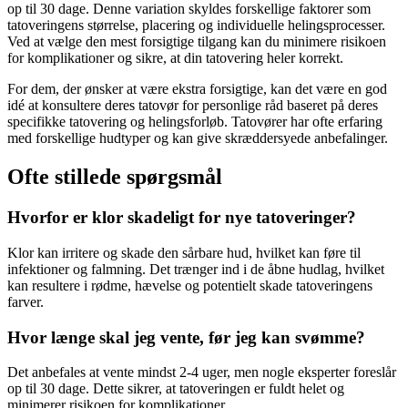
op til 30 dage. Denne variation skyldes forskellige faktorer som
tatoveringens størrelse, placering og individuelle helingsprocesser.
Ved at vælge den mest forsigtige tilgang kan du minimere risikoen
for komplikationer og sikre, at din tatovering heler korrekt.
For dem, der ønsker at være ekstra forsigtige, kan det være en god
idé at konsultere deres tatovør for personlige råd baseret på deres
specifikke tatovering og helingsforløb. Tatovører har ofte erfaring
med forskellige hudtyper og kan give skræddersyede anbefalinger.
Ofte stillede spørgsmål
Hvorfor er klor skadeligt for nye tatoveringer?
Klor kan irritere og skade den sårbare hud, hvilket kan føre til
infektioner og falmning. Det trænger ind i de åbne hudlag, hvilket
kan resultere i rødme, hævelse og potentielt skade tatoveringens
farver.
Hvor længe skal jeg vente, før jeg kan svømme?
Det anbefales at vente mindst 2-4 uger, men nogle eksperter foreslår
op til 30 dage. Dette sikrer, at tatoveringen er fuldt helet og
minimerer risikoen for komplikationer.