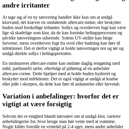
andre irritanter
At tage sig af en ny tatovering handler ikke kun om at undgå
klorvand; det kræver en omfattende aftercare-rutine, der beskytter
huden mod forskellige irritanter. Sollys og overdreven fugt kan være
lige så skadelige som klor, da de kan forsinke helingsprocessen og
påvirke tatoveringens udseende. Solens UV-stråler kan blege
farverne, mens overdreven fugt fra sved eller badning kan føre til
infektioner. Det er derfor vigtigt at holde tatoveringen ren og tør og
undgå direkte sollys i helingsperioden.
En struktureret aftercare-rutine kan omfatte daglig rengøring med
mild, parfumefri sæbe, efterfulgt af påføring af en anbefalet
aftercare-creme. Dette hjælper med at holde huden hydreret og
beskytter mod infektioner. Det er også vigtigt at undgå at kradse
eller pille i skorpen, da dette kan føre til ardannelse eller farvetab.
Variation i anbefalinger: hvorfor det er
vigtigt at være forsigtig
Selvom der er enighed blandt tatovører om at undgå klor, varierer
anbefalingerne for, hvor længe man bør vente med at svømme.
Nogle kilder foreslår en ventetid på 2-4 uger, mens andre anbefaler