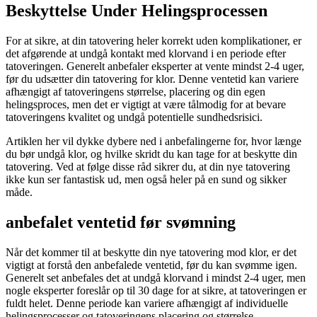
Beskyttelse Under Helingsprocessen
For at sikre, at din tatovering heler korrekt uden komplikationer, er
det afgørende at undgå kontakt med klorvand i en periode efter
tatoveringen. Generelt anbefaler eksperter at vente mindst 2-4 uger,
før du udsætter din tatovering for klor. Denne ventetid kan variere
afhængigt af tatoveringens størrelse, placering og din egen
helingsproces, men det er vigtigt at være tålmodig for at bevare
tatoveringens kvalitet og undgå potentielle sundhedsrisici.
Artiklen her vil dykke dybere ned i anbefalingerne for, hvor længe
du bør undgå klor, og hvilke skridt du kan tage for at beskytte din
tatovering. Ved at følge disse råd sikrer du, at din nye tatovering
ikke kun ser fantastisk ud, men også heler på en sund og sikker
måde.
anbefalet ventetid før svømning
Når det kommer til at beskytte din nye tatovering mod klor, er det
vigtigt at forstå den anbefalede ventetid, før du kan svømme igen.
Generelt set anbefales det at undgå klorvand i mindst 2-4 uger, men
nogle eksperter foreslår op til 30 dage for at sikre, at tatoveringen er
fuldt helet. Denne periode kan variere afhængigt af individuelle
helingsprocesser og tatoveringens placering og størrelse.