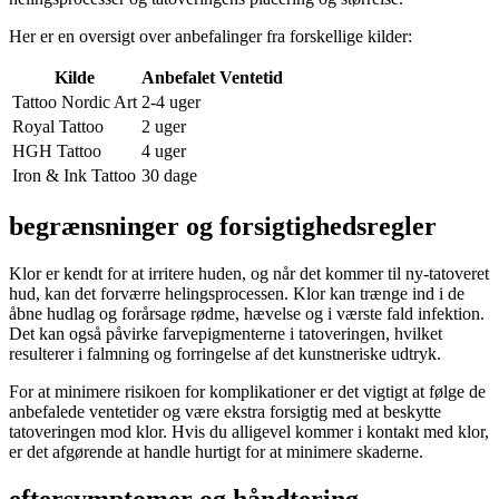
Her er en oversigt over anbefalinger fra forskellige kilder:
Kilde
Anbefalet Ventetid
Tattoo Nordic Art
2-4 uger
Royal Tattoo
2 uger
HGH Tattoo
4 uger
Iron & Ink Tattoo
30 dage
begrænsninger og forsigtighedsregler
Klor er kendt for at irritere huden, og når det kommer til ny-tatoveret
hud, kan det forværre helingsprocessen. Klor kan trænge ind i de
åbne hudlag og forårsage rødme, hævelse og i værste fald infektion.
Det kan også påvirke farvepigmenterne i tatoveringen, hvilket
resulterer i falmning og forringelse af det kunstneriske udtryk.
For at minimere risikoen for komplikationer er det vigtigt at følge de
anbefalede ventetider og være ekstra forsigtig med at beskytte
tatoveringen mod klor. Hvis du alligevel kommer i kontakt med klor,
er det afgørende at handle hurtigt for at minimere skaderne.
eftersymptomer og håndtering