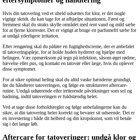
Hvis din tatovering ved et uheld udsættes for klor, er der nogle
vigtige skridt, du kan tage for at afhjælpe situationen. Først og
fremmest skal du straks skylle området med rent vand og mild sæbe
for at fjerne klorrester. Det er vigtigt at bruge en parfumefri sæbe for
at undgå yderligere irritation.
Efter rengøring skal du påføre en fugtighedscreme, der er anbefalet
til tatoveringspleje, for at holde huden hydreret og hjælpe med
helingen. Vær opmærksom på tegn på infektion, såsom øget rødme,
hævelse eller pus, og kontakt en tatovør eller læge, hvis du oplever
disse symptomer.
For at sikre optimal heling skal du altid vaske hænderne grundigt,
før du håndterer tatoveringen, og følge en struktureret aftercare-
rutine. Undgå udtørrende eller irriterende påvirkninger som sol og
badning, indtil tatoveringen er fuldstændig helet.
Ved at tage disse forholdsregler og følge anbefalingerne kan du
sikre, at din tatovering heler korrekt og bevarer sit udseende. Det er
en investering i både dit helbred og din kropskunst, som vil betale
sig i det lange løb.
Aftercare for tatoveringer: undgå klor og