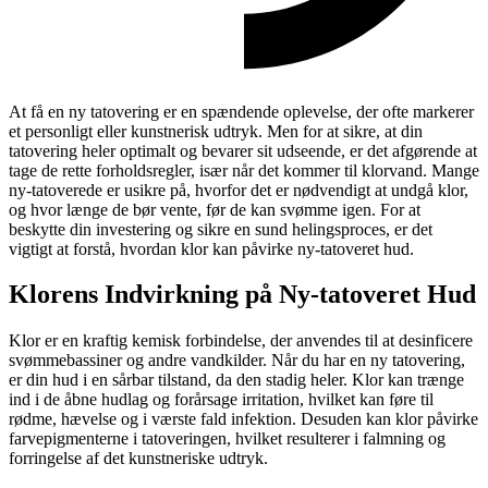
At få en ny tatovering er en spændende oplevelse, der ofte markerer
et personligt eller kunstnerisk udtryk. Men for at sikre, at din
tatovering heler optimalt og bevarer sit udseende, er det afgørende at
tage de rette forholdsregler, især når det kommer til klorvand. Mange
ny-tatoverede er usikre på, hvorfor det er nødvendigt at undgå klor,
og hvor længe de bør vente, før de kan svømme igen. For at
beskytte din investering og sikre en sund helingsproces, er det
vigtigt at forstå, hvordan klor kan påvirke ny-tatoveret hud.
Klorens Indvirkning på Ny-tatoveret Hud
Klor er en kraftig kemisk forbindelse, der anvendes til at desinficere
svømmebassiner og andre vandkilder. Når du har en ny tatovering,
er din hud i en sårbar tilstand, da den stadig heler. Klor kan trænge
ind i de åbne hudlag og forårsage irritation, hvilket kan føre til
rødme, hævelse og i værste fald infektion. Desuden kan klor påvirke
farvepigmenterne i tatoveringen, hvilket resulterer i falmning og
forringelse af det kunstneriske udtryk.