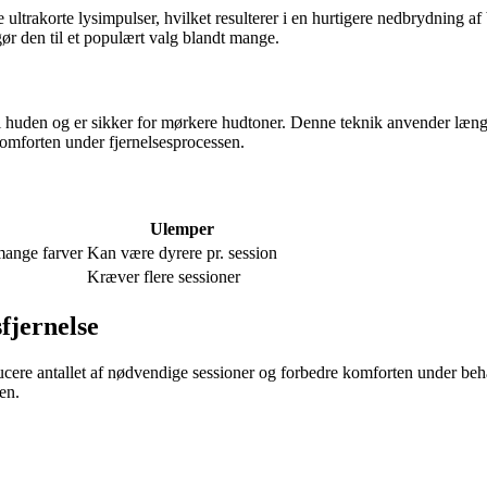
ultrakorte lysimpulser, hvilket resulterer i en hurtigere nedbrydning a
 gør den til et populært valg blandt mange.
i huden og er sikker for mørkere hudtoner. Denne teknik anvender længe
omforten under fjernelsesprocessen.
Ulemper
 mange farver
Kan være dyrere pr. session
Kræver flere sessioner
fjernelse
ducere antallet af nødvendige sessioner og forbedre komforten under b
en.