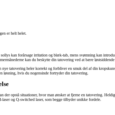
en er helt helet.
ollys kan forårsage irritation og blæk-tab, mens svømning kan introducer
sommermånederne kan du beskytte din tatovering ved at bære løstsiddend
din nye tatovering heler korrekt og forbliver en smuk del af din kropskun
n løsning, hvis du nogensinde fortryder din tatovering.
else
 der opstå situationer, hvor man ønsker at fjerne en tatovering. Heldig
-laser og Q-switched laser, som begge tilbyder unikke fordele.