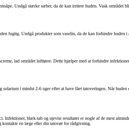
rønnsåpe. Undgå stærke sæber, da de kan irritere huden. Vask området bl
huden fugtig. Undgå produkter som vaselin, da de kan forhindre huden i a
dscreme, lad området lufttørre. Dette hjælper med at forhindre infektione
g solarium i mindst 2-6 uger efter at have fået tatoveringen. Når huden
.
sici. Infektioner, blæk-tab og ujevne resultater er nogle af de mest alm
 kontakte en læge eller din tatovør for rådgivning.