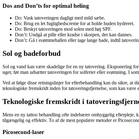
Dos and Don’ts for optimal heling
Do: Vask tatoveringen dagligt med mild sæbe.
Do: Brug en let fugtighedscreme for at holde huden hydreret.
Do: Beskyt tatoveringen mod solen med høj SPF.
Don’t: Undgå at pille eller kradse i skorpen, der kan dannes.
Don’t: Gå i svømmehallen eller tage lange bade, indtil tatovering
Sol og badeforbud
Sol og vand kan være skadelige for en ny tatovering. Eksponering for s
uger, før man udsætter tatoveringen for solferier eller svømning. I 
Ved at følge disse retningslinjer for efterbehandling kan du sikre, at 
teknologiske fremskridt inden for tatoveringsfjernelse, som kan være e
Teknologiske fremskridt i tatoveringsfjern
Mens en ny tattoo behandling ofte indebærer omhyggelig efterpleje, kan
tilgængelig og effektiv. To af de mest populære metoder er Picosecond
Picosecond-laser