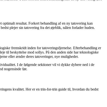
et optimalt resultat. Forkert behandling af en ny tatovering kan
edst plejer sin tatovering fra det øjeblik, nålen forlader huden.
giske fremskridt inden for tatoveringsfjernelse. Efterbehandling er
leje til beskyttelse mod sollys. På den anden side har teknologiske
 fjerne eller ændre deres tatoveringer, nye muligheder.
ividualitet. I de følgende sektioner vil vi dykke dybere ned i de
end nogensinde før.
ingens kvalitet. Her er en trin-for-trin guide til, hvordan du bedst