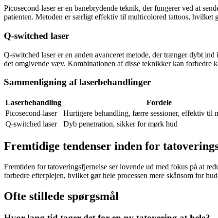
Picosecond-laser er en banebrydende teknik, der fungerer ved at sende 
patienten. Metoden er særligt effektiv til multicolored tattoos, hvilket
Q-switched laser
Q-switched laser er en anden avanceret metode, der trænger dybt ind 
det omgivende væv. Kombinationen af disse teknikker kan forbedre k
Sammenligning af laserbehandlinger
Laserbehandling
Fordele
Picosecond-laser
Hurtigere behandling, færre sessioner, effektiv til
Q-switched laser
Dyb penetration, sikker for mørk hud
Fremtidige tendenser inden for tatoverings
Fremtiden for tatoveringsfjernelse ser lovende ud med fokus på at re
forbedre efterplejen, hvilket gør hele processen mere skånsom for hud
Ofte stillede spørgsmål
Hvor lang tid tager det for en ny tatovering at hele?