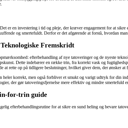
.
Det er en investering i tid og pleje, der kræver engagement for at sikre 
kuffende og smertefuldt. Derfor er det afgørende at forstå, hvordan man b
 Teknologiske Fremskridt
 opmærksomhed: efterbehandling af nye tatoveringer og de nyeste teknolo
opskunst. Dette indebærer en række trin, fra korrekt vask og fugtighedsp
de at rette op på tidligere beslutninger, hvilket giver dem, der ønsker at
n heler korrekt, men også forbliver et smukt og varigt udtryk for din ind
ogier, der gør tatoveringsfjernelse mere effektiv og mindre smertefuld 
in-for-trin guide
elig efterbehandlingsrutine for at sikre en sund heling og bevare tatover