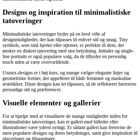
Designs og inspiration til minimalistiske
tatoveringer
Minimalistiske tatoveringer byder på en bred vifte af
designmuligheder, der kan tilpasses til enhver stil og smag. Tiny
symbols, som små hjerter eller stjerner, er perfekte til dem, der
ønsker en diskret tatovering med stor betydning. Initialer og single-
line portraits er også populære valg, da de tilbyder en personlig
touch uden at være overvældende.
Unisex-designs er i høj kurs, og mange vælger elegante linjer og
geometriske former, der appellerer til både feminine og maskuline
æstetikker. Disse designs kan let tilpasses, så de reflekterer bærerens
personlige stil og præferencer.
Visuelle elementer og gallerier
For at hjælpe med at visualisere de mange muligheder inden for
minimalistiske tatoveringer, kan et galleri med billeder eller
illustrationer være yderst nyttigt. Et sådant galleri kan fremvise de
mest populære designs og deres betydninger, samt give inspiration til
placeringer og tilpasninger.