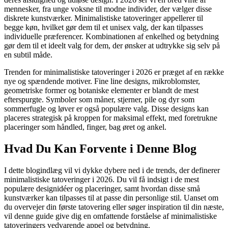
mennesker, fra unge voksne til modne individer, der vælger disse
diskrete kunstværker. Minimalistiske tatoveringer appellerer til
begge køn, hvilket gør dem til et unisex valg, der kan tilpasses
individuelle præferencer. Kombinationen af enkelhed og betydning
gør dem til et ideelt valg for dem, der ønsker at udtrykke sig selv på
en subtil måde.
Trenden for minimalistiske tatoveringer i 2026 er præget af en række
nye og spændende motiver. Fine line designs, mikroblomster,
geometriske former og botaniske elementer er blandt de mest
efterspurgte. Symboler som måner, stjerner, pile og dyr som
sommerfugle og løver er også populære valg. Disse designs kan
placeres strategisk på kroppen for maksimal effekt, med foretrukne
placeringer som håndled, finger, bag øret og ankel.
Hvad Du Kan Forvente i Denne Blog
I dette blogindlæg vil vi dykke dybere ned i de trends, der definerer
minimalistiske tatoveringer i 2026. Du vil få indsigt i de mest
populære designidéer og placeringer, samt hvordan disse små
kunstværker kan tilpasses til at passe din personlige stil. Uanset om
du overvejer din første tatovering eller søger inspiration til din næste,
vil denne guide give dig en omfattende forståelse af minimalistiske
tatoveringers vedvarende appel og betydning.