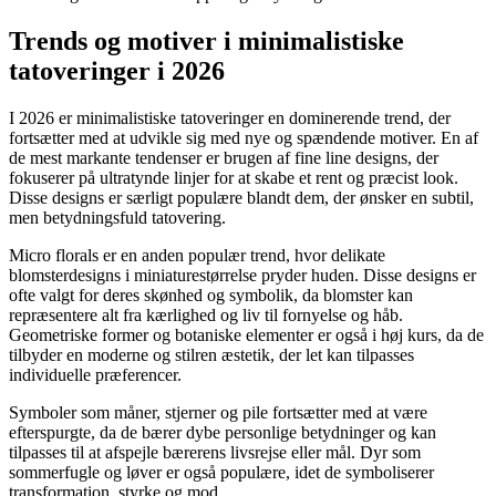
Trends og motiver i minimalistiske
tatoveringer i 2026
I 2026 er minimalistiske tatoveringer en dominerende trend, der
fortsætter med at udvikle sig med nye og spændende motiver. En af
de mest markante tendenser er brugen af fine line designs, der
fokuserer på ultratynde linjer for at skabe et rent og præcist look.
Disse designs er særligt populære blandt dem, der ønsker en subtil,
men betydningsfuld tatovering.
Micro florals er en anden populær trend, hvor delikate
blomsterdesigns i miniaturestørrelse pryder huden. Disse designs er
ofte valgt for deres skønhed og symbolik, da blomster kan
repræsentere alt fra kærlighed og liv til fornyelse og håb.
Geometriske former og botaniske elementer er også i høj kurs, da de
tilbyder en moderne og stilren æstetik, der let kan tilpasses
individuelle præferencer.
Symboler som måner, stjerner og pile fortsætter med at være
efterspurgte, da de bærer dybe personlige betydninger og kan
tilpasses til at afspejle bærerens livsrejse eller mål. Dyr som
sommerfugle og løver er også populære, idet de symboliserer
transformation, styrke og mod.