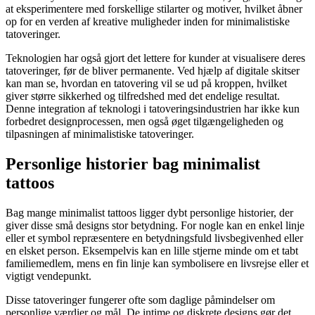
at eksperimentere med forskellige stilarter og motiver, hvilket åbner
op for en verden af kreative muligheder inden for minimalistiske
tatoveringer.
Teknologien har også gjort det lettere for kunder at visualisere deres
tatoveringer, før de bliver permanente. Ved hjælp af digitale skitser
kan man se, hvordan en tatovering vil se ud på kroppen, hvilket
giver større sikkerhed og tilfredshed med det endelige resultat.
Denne integration af teknologi i tatoveringsindustrien har ikke kun
forbedret designprocessen, men også øget tilgængeligheden og
tilpasningen af minimalistiske tatoveringer.
Personlige historier bag minimalist
tattoos
Bag mange minimalist tattoos ligger dybt personlige historier, der
giver disse små designs stor betydning. For nogle kan en enkel linje
eller et symbol repræsentere en betydningsfuld livsbegivenhed eller
en elsket person. Eksempelvis kan en lille stjerne minde om et tabt
familiemedlem, mens en fin linje kan symbolisere en livsrejse eller et
vigtigt vendepunkt.
Disse tatoveringer fungerer ofte som daglige påmindelser om
personlige værdier og mål. De intime og diskrete designs gør det