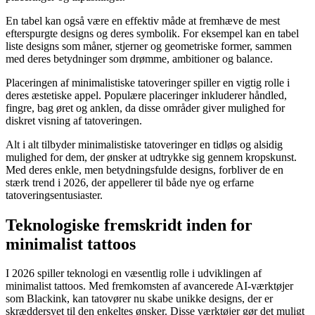
En tabel kan også være en effektiv måde at fremhæve de mest
efterspurgte designs og deres symbolik. For eksempel kan en tabel
liste designs som måner, stjerner og geometriske former, sammen
med deres betydninger som drømme, ambitioner og balance.
Placeringen af minimalistiske tatoveringer spiller en vigtig rolle i
deres æstetiske appel. Populære placeringer inkluderer håndled,
fingre, bag øret og anklen, da disse områder giver mulighed for
diskret visning af tatoveringen.
Alt i alt tilbyder minimalistiske tatoveringer en tidløs og alsidig
mulighed for dem, der ønsker at udtrykke sig gennem kropskunst.
Med deres enkle, men betydningsfulde designs, forbliver de en
stærk trend i 2026, der appellerer til både nye og erfarne
tatoveringsentusiaster.
Teknologiske fremskridt inden for
minimalist tattoos
I 2026 spiller teknologi en væsentlig rolle i udviklingen af
minimalist tattoos. Med fremkomsten af avancerede AI-værktøjer
som Blackink, kan tatovører nu skabe unikke designs, der er
skræddersyet til den enkeltes ønsker. Disse værktøjer gør det muligt