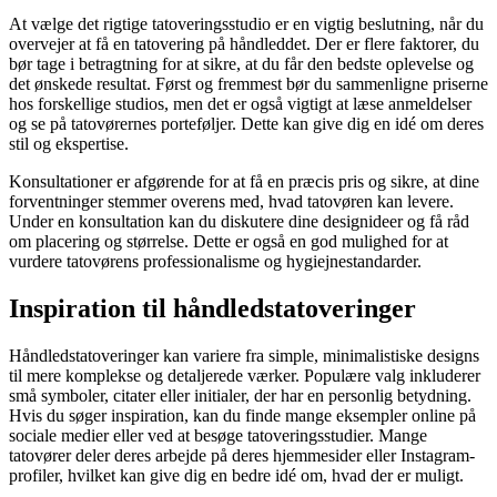
At vælge det rigtige tatoveringsstudio er en vigtig beslutning, når du
overvejer at få en tatovering på håndleddet. Der er flere faktorer, du
bør tage i betragtning for at sikre, at du får den bedste oplevelse og
det ønskede resultat. Først og fremmest bør du sammenligne priserne
hos forskellige studios, men det er også vigtigt at læse anmeldelser
og se på tatovørernes porteføljer. Dette kan give dig en idé om deres
stil og ekspertise.
Konsultationer er afgørende for at få en præcis pris og sikre, at dine
forventninger stemmer overens med, hvad tatovøren kan levere.
Under en konsultation kan du diskutere dine designideer og få råd
om placering og størrelse. Dette er også en god mulighed for at
vurdere tatovørens professionalisme og hygiejnestandarder.
Inspiration til håndledstatoveringer
Håndledstatoveringer kan variere fra simple, minimalistiske designs
til mere komplekse og detaljerede værker. Populære valg inkluderer
små symboler, citater eller initialer, der har en personlig betydning.
Hvis du søger inspiration, kan du finde mange eksempler online på
sociale medier eller ved at besøge tatoveringsstudier. Mange
tatovører deler deres arbejde på deres hjemmesider eller Instagram-
profiler, hvilket kan give dig en bedre idé om, hvad der er muligt.