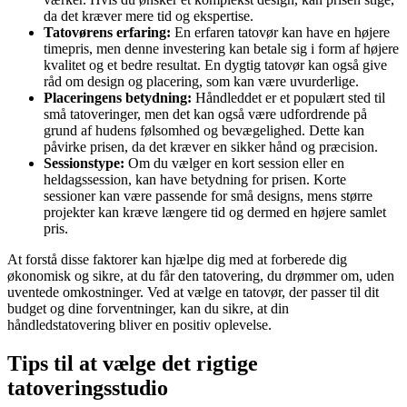
da det kræver mere tid og ekspertise.
Tatovørens erfaring:
En erfaren tatovør kan have en højere
timepris, men denne investering kan betale sig i form af højere
kvalitet og et bedre resultat. En dygtig tatovør kan også give
råd om design og placering, som kan være uvurderlige.
Placeringens betydning:
Håndleddet er et populært sted til
små tatoveringer, men det kan også være udfordrende på
grund af hudens følsomhed og bevægelighed. Dette kan
påvirke prisen, da det kræver en sikker hånd og præcision.
Sessionstype:
Om du vælger en kort session eller en
heldagssession, kan have betydning for prisen. Korte
sessioner kan være passende for små designs, mens større
projekter kan kræve længere tid og dermed en højere samlet
pris.
At forstå disse faktorer kan hjælpe dig med at forberede dig
økonomisk og sikre, at du får den tatovering, du drømmer om, uden
uventede omkostninger. Ved at vælge en tatovør, der passer til dit
budget og dine forventninger, kan du sikre, at din
håndledstatovering bliver en positiv oplevelse.
Tips til at vælge det rigtige
tatoveringsstudio