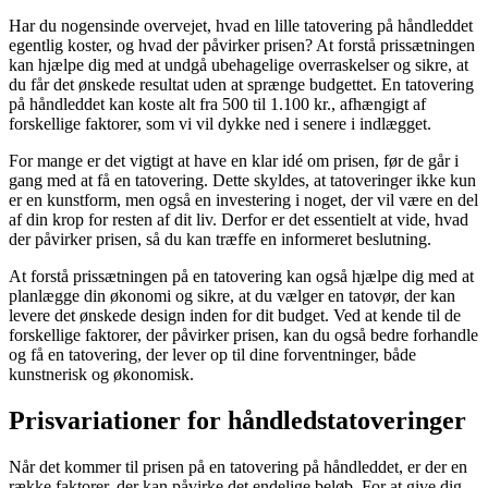
Har du nogensinde overvejet, hvad en lille tatovering på håndleddet
egentlig koster, og hvad der påvirker prisen? At forstå prissætningen
kan hjælpe dig med at undgå ubehagelige overraskelser og sikre, at
du får det ønskede resultat uden at sprænge budgettet. En tatovering
på håndleddet kan koste alt fra 500 til 1.100 kr., afhængigt af
forskellige faktorer, som vi vil dykke ned i senere i indlægget.
For mange er det vigtigt at have en klar idé om prisen, før de går i
gang med at få en tatovering. Dette skyldes, at tatoveringer ikke kun
er en kunstform, men også en investering i noget, der vil være en del
af din krop for resten af dit liv. Derfor er det essentielt at vide, hvad
der påvirker prisen, så du kan træffe en informeret beslutning.
At forstå prissætningen på en tatovering kan også hjælpe dig med at
planlægge din økonomi og sikre, at du vælger en tatovør, der kan
levere det ønskede design inden for dit budget. Ved at kende til de
forskellige faktorer, der påvirker prisen, kan du også bedre forhandle
og få en tatovering, der lever op til dine forventninger, både
kunstnerisk og økonomisk.
Prisvariationer for håndledstatoveringer
Når det kommer til prisen på en tatovering på håndleddet, er der en
række faktorer, der kan påvirke det endelige beløb. For at give dig