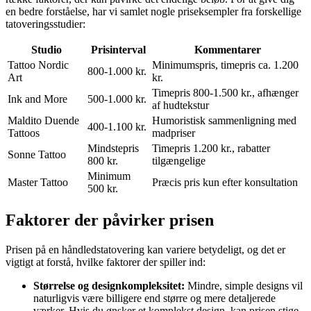
en bedre forståelse, har vi samlet nogle priseksempler fra forskellige
tatoveringsstudier:
Studio
Prisinterval
Kommentarer
Tattoo Nordic
Minimumspris, timepris ca. 1.200
800-1.000 kr.
Art
kr.
Timepris 800-1.500 kr., afhænger
Ink and More
500-1.000 kr.
af hudtekstur
Maldito Duende
Humoristisk sammenligning med
400-1.100 kr.
Tattoos
madpriser
Mindstepris
Timepris 1.200 kr., rabatter
Sonne Tattoo
800 kr.
tilgængelige
Minimum
Master Tattoo
Præcis pris kun efter konsultation
500 kr.
Faktorer der påvirker prisen
Prisen på en håndledstatovering kan variere betydeligt, og det er
vigtigt at forstå, hvilke faktorer der spiller ind:
Størrelse og designkompleksitet:
Mindre, simple designs vil
naturligvis være billigere end større og mere detaljerede
værker. Hvis du ønsker et komplekst design, kan prisen stige,