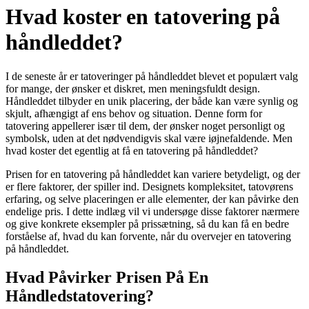
Hvad koster en tatovering på
håndleddet?
I de seneste år er tatoveringer på håndleddet blevet et populært valg
for mange, der ønsker et diskret, men meningsfuldt design.
Håndleddet tilbyder en unik placering, der både kan være synlig og
skjult, afhængigt af ens behov og situation. Denne form for
tatovering appellerer især til dem, der ønsker noget personligt og
symbolsk, uden at det nødvendigvis skal være iøjnefaldende. Men
hvad koster det egentlig at få en tatovering på håndleddet?
Prisen for en tatovering på håndleddet kan variere betydeligt, og der
er flere faktorer, der spiller ind. Designets kompleksitet, tatovørens
erfaring, og selve placeringen er alle elementer, der kan påvirke den
endelige pris. I dette indlæg vil vi undersøge disse faktorer nærmere
og give konkrete eksempler på prissætning, så du kan få en bedre
forståelse af, hvad du kan forvente, når du overvejer en tatovering
på håndleddet.
Hvad Påvirker Prisen På En
Håndledstatovering?