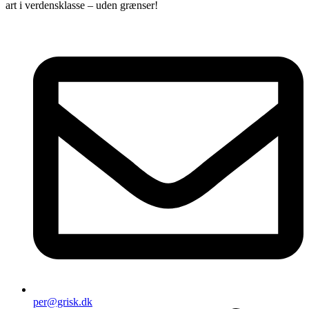
art i verdensklasse – uden grænser!
per@grisk.dk