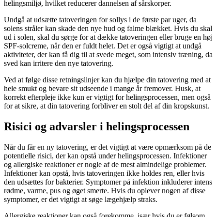
helingsmiljø, hvilket reducerer dannelsen af sårskorper.
Undgå at udsætte tatoveringen for sollys i de første par uger, da
solens stråler kan skade den nye hud og falme blækket. Hvis du skal
ud i solen, skal du sørge for at dække tatoveringen eller bruge en høj
SPF-solcreme, når den er fuldt helet. Det er også vigtigt at undgå
aktiviteter, der kan få dig til at svede meget, som intensiv træning, da
sved kan irritere den nye tatovering.
Ved at følge disse retningslinjer kan du hjælpe din tatovering med at
hele smukt og bevare sit udseende i mange år fremover. Husk, at
korrekt efterpleje ikke kun er vigtigt for helingsprocessen, men også
for at sikre, at din tatovering forbliver en stolt del af din kropskunst.
Risici og advarsler i helingsprocessen
Når du får en ny tatovering, er det vigtigt at være opmærksom på de
potentielle risici, der kan opstå under helingsprocessen. Infektioner
og allergiske reaktioner er nogle af de mest almindelige problemer.
Infektioner kan opstå, hvis tatoveringen ikke holdes ren, eller hvis
den udsættes for bakterier. Symptomer på infektion inkluderer intens
rødme, varme, pus og øget smerte. Hvis du oplever nogen af disse
symptomer, er det vigtigt at søge lægehjælp straks.
Allergiske reaktioner kan også forekomme, især hvis du er følsom