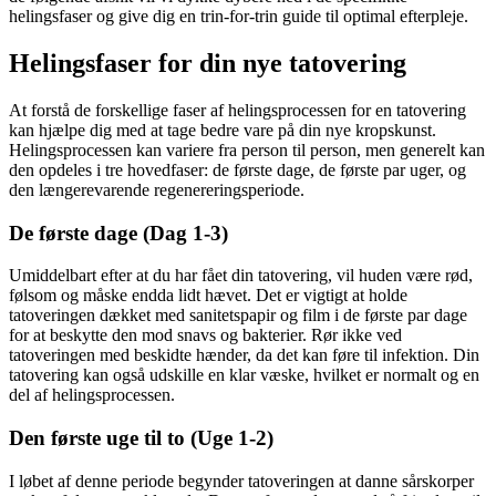
helingsfaser og give dig en trin-for-trin guide til optimal efterpleje.
Helingsfaser for din nye tatovering
At forstå de forskellige faser af helingsprocessen for en tatovering
kan hjælpe dig med at tage bedre vare på din nye kropskunst.
Helingsprocessen kan variere fra person til person, men generelt kan
den opdeles i tre hovedfaser: de første dage, de første par uger, og
den længerevarende regenereringsperiode.
De første dage (Dag 1-3)
Umiddelbart efter at du har fået din tatovering, vil huden være rød,
følsom og måske endda lidt hævet. Det er vigtigt at holde
tatoveringen dækket med sanitetspapir og film i de første par dage
for at beskytte den mod snavs og bakterier. Rør ikke ved
tatoveringen med beskidte hænder, da det kan føre til infektion. Din
tatovering kan også udskille en klar væske, hvilket er normalt og en
del af helingsprocessen.
Den første uge til to (Uge 1-2)
I løbet af denne periode begynder tatoveringen at danne sårskorper