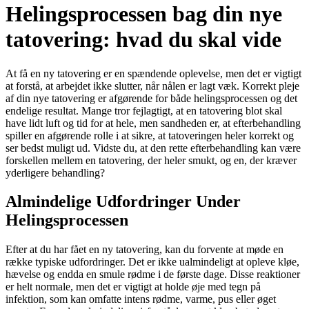
Helingsprocessen bag din nye
tatovering: hvad du skal vide
At få en ny tatovering er en spændende oplevelse, men det er vigtigt
at forstå, at arbejdet ikke slutter, når nålen er lagt væk. Korrekt pleje
af din nye tatovering er afgørende for både helingsprocessen og det
endelige resultat. Mange tror fejlagtigt, at en tatovering blot skal
have lidt luft og tid for at hele, men sandheden er, at efterbehandling
spiller en afgørende rolle i at sikre, at tatoveringen heler korrekt og
ser bedst muligt ud. Vidste du, at den rette efterbehandling kan være
forskellen mellem en tatovering, der heler smukt, og en, der kræver
yderligere behandling?
Almindelige Udfordringer Under
Helingsprocessen
Efter at du har fået en ny tatovering, kan du forvente at møde en
række typiske udfordringer. Det er ikke ualmindeligt at opleve kløe,
hævelse og endda en smule rødme i de første dage. Disse reaktioner
er helt normale, men det er vigtigt at holde øje med tegn på
infektion, som kan omfatte intens rødme, varme, pus eller øget