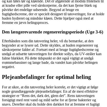
og kan føles tør og kløende. Det er afgørende at modstå fristelsen til
at kradse eller pille ved sårskorperne, da det kan fjerne blæk og
påvirke det endelige udseende. Begynd at bruge en
fugtighedscreme, der er specielt designet til tatoveringer, for at holde
huden hydreret og mindske kløen. Dette hjælper også med at
fremme en jævn helingsproces.
Den længerevarende regenereringsperiode (Uge 3-6)
Efterhånden som din tatovering heler, vil du bemærke, at den
begynder at se lysere ud. Dette skyldes, at huden regenererer og
sårskorperne falder af. Fortsæt med at bruge fugtighedscreme og
undgå at udsætte tatoveringen for direkte sollys, da UV-stråler kan
falme blækket. På dette tidspunkt er det også vigtigt at undgå
svømmebassiner og lange bade, da vandet kan påvirke helingen
negativt.
Plejeanbefalinger for optimal heling
For at sikre, at din tatovering heler korrekt, er det vigtigt at følge
nogle grundlæggende plejeanbefalinger. En af de mest effektive
strategier er “Rens det, dæk det, glem det”. Rens tatoveringen
forsigtigt med rent vand og mild sæbe for at fjerne bakterier og
snavs. Derefter skal du holde den dækket for at fremme et fugtigt