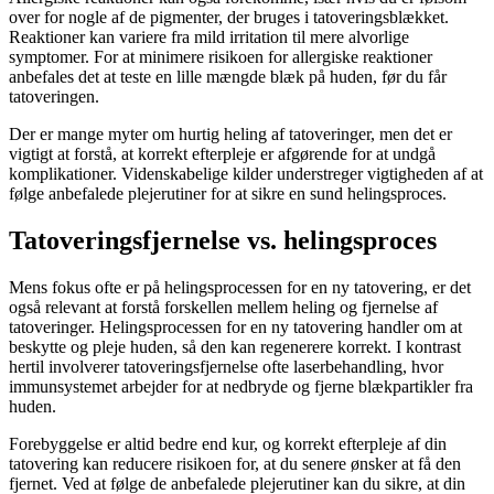
over for nogle af de pigmenter, der bruges i tatoveringsblækket.
Reaktioner kan variere fra mild irritation til mere alvorlige
symptomer. For at minimere risikoen for allergiske reaktioner
anbefales det at teste en lille mængde blæk på huden, før du får
tatoveringen.
Der er mange myter om hurtig heling af tatoveringer, men det er
vigtigt at forstå, at korrekt efterpleje er afgørende for at undgå
komplikationer. Videnskabelige kilder understreger vigtigheden af at
følge anbefalede plejerutiner for at sikre en sund helingsproces.
Tatoveringsfjernelse vs. helingsproces
Mens fokus ofte er på helingsprocessen for en ny tatovering, er det
også relevant at forstå forskellen mellem heling og fjernelse af
tatoveringer. Helingsprocessen for en ny tatovering handler om at
beskytte og pleje huden, så den kan regenerere korrekt. I kontrast
hertil involverer tatoveringsfjernelse ofte laserbehandling, hvor
immunsystemet arbejder for at nedbryde og fjerne blækpartikler fra
huden.
Forebyggelse er altid bedre end kur, og korrekt efterpleje af din
tatovering kan reducere risikoen for, at du senere ønsker at få den
fjernet. Ved at følge de anbefalede plejerutiner kan du sikre, at din