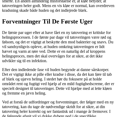
smerte. En anden almindelig misforståelse er, at kløe betyder, at
tatoveringen heler godt. Mens en vis kløe er normal, kan overdreven
kradsning skade både huden og det indlejrede blæk.
Forventninger Til De Første Uger
De første par uger efter at have fået en ny tatovering er kritiske for
helingsprocessen. I de første par dage vil tatoveringen være rød og
følsom, og det er vigtigt at beskytte den mod bakterier og snavs. Du
vil sandsynligvis opleve, at huden omkring tatoveringen er lidt
hævet og varm at røre ved. Dette er en naturlig del af kroppens
helingsproces, men det skal overvåges for at sikre, at det ikke
udvikler sig til en infektion.
Efter den indledende fase vil huden begynde at danne sårskorper.
Det er vigtigt ikke at pille eller kradse i disse, da det kan føre til tab
af blæk og ujævn heling. I stedet bør du fokusere på at holde
området rent og fugtigt ved hjælp af en mild fugtighedscreme, der er
specielt designet til tatoveringer. Dette vil hjælpe med at lette kløen
og fremme en jævn heling.
Ved at forstå de udfordringer og forventninger, der følger med en ny
tatovering, kan du tage de nødvendige skridt for at sikre, at din
tatovering heler korrekt og ser fantastisk ud i mange år fremover. I
de følgende afsnit vil vi dykke dybere ned i de specifikke