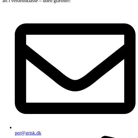
art i verdensklasse – uden grænser!
per@grisk.dk