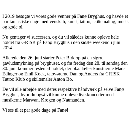
I 2019 besøgte vi vores gode venner på Fanø Bryghus, og havde et
par fantastiske dage med venskab, kunst, tattoo, skiltemaling, musik
og gode øl.
Nu gentager vi successen, og du vil således kunne opleve hele
holdet fra GRISK på Fanø Bryghus i den sidste weekend i juni
2024.
Allerede den 26. juni starter Peter Birk op på en større
gavludsmykning på bryghuset, og fra fredag den 28. til søndag den
30. juni kommer resten af holdet, der bl.a. tæller kunstnerne Mads
Edinger og Emil Kock, tatovørerne Dan og Anders fra GRISK
Tattoo Klub og skiltemaler Anton Bo.
De vil alle arbejde med deres respektive håndværk på selve Fanø
Bryghus, hvor du også vil kunne opleve live-koncerter med
musikerne Marwan, Krogen og Natmanden.
Vi ses til et par gode dage på Fanø!