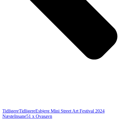
Tidligere
Tidligere
Esbjerg Mini Street Art Festival 2024
Næste
Insane51 x Ovasavn