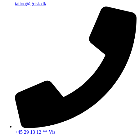
tattoo@grisk.dk
+45 29 13 12 ** Vis