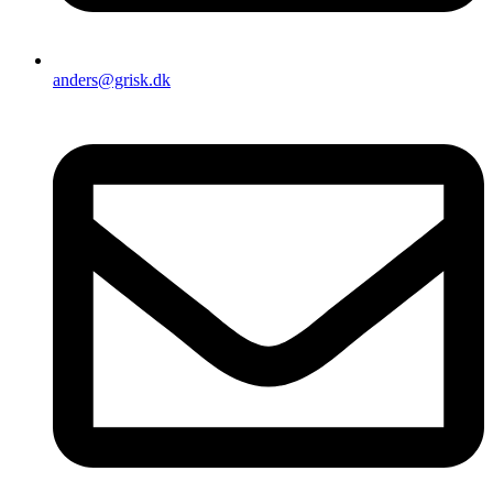
anders@grisk.dk