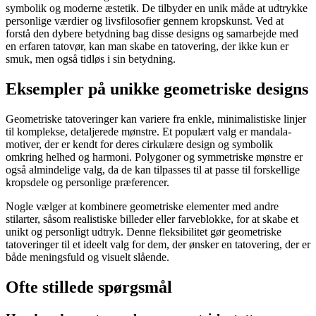
symbolik og moderne æstetik. De tilbyder en unik måde at udtrykke
personlige værdier og livsfilosofier gennem kropskunst. Ved at
forstå den dybere betydning bag disse designs og samarbejde med
en erfaren tatovør, kan man skabe en tatovering, der ikke kun er
smuk, men også tidløs i sin betydning.
Eksempler på unikke geometriske designs
Geometriske tatoveringer kan variere fra enkle, minimalistiske linjer
til komplekse, detaljerede mønstre. Et populært valg er mandala-
motiver, der er kendt for deres cirkulære design og symbolik
omkring helhed og harmoni. Polygoner og symmetriske mønstre er
også almindelige valg, da de kan tilpasses til at passe til forskellige
kropsdele og personlige præferencer.
Nogle vælger at kombinere geometriske elementer med andre
stilarter, såsom realistiske billeder eller farveblokke, for at skabe et
unikt og personligt udtryk. Denne fleksibilitet gør geometriske
tatoveringer til et ideelt valg for dem, der ønsker en tatovering, der er
både meningsfuld og visuelt slående.
Ofte stillede spørgsmål