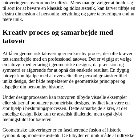
tatoveringens overordnede udtryk. Mens mange vælger at holde sig
til sort for at bevare en klassisk og tidløs æstetik, kan farver tilføje en
ekstra dimension af personlig betydning og gøre tatoveringen endnu
mere unik.
Kreativ proces og samarbejde med
tatovør
At få en geometrisk tatovering er en kreativ proces, der ofte kræver
tæt samarbejde med en professionel tatovør. Det er vigtigt at vælge
en tatovør med erfaring i geometriske designs, da præcision og
symmetri er afgørende for at opnå det ønskede resultat. En dygtig
tatovør kan hjælpe med at oversætte dine personlige ønsker til et
unikt design, der både respekterer de geometriske principper og
afspejler din personlige historie.
Under designprocessen kan tatovøren tilbyde visuelle eksempler
eller skitser af populære geometriske designs, hvilket kan være en
stor hjælp i beslutningsprocessen. Dette samarbejde sikrer, at det
endelige design ikke kun er æstetisk tiltalende, men også dybt
meningsfuldt for bæreren.
Geometriske tatoveringer er en fascinerende fusion af historie,
symbolik og moderne æstetik. De tilbyder en unik måde at udtrykke