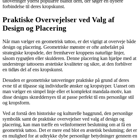
tatoveringer yderst populære blandt dem, der søger en dybere
forbindelse til deres kropskunst.
Praktiske Overvejelser ved Valg af
Design og Placering
Når man vælger en geometrisk tattoo, er det vigtigt at overveje både
design og placering. Geometriske mønstre er ofte anbefalet på
strategiske kropsdele, der fremhæver kroppens naturlige linjer,
såsom rygsøjlen eller skulderen. Denne placering kan hjælpe med at
understrege tattooens æstetiske kvaliteter og sikre, at den forbliver
en tidløs del af ens kropskunst.
Desuden er geometriske tatoveringer praktiske på grund af deres
evne til at tilpasse sig individuelle ønsker og kropstyper. Uanset om
man vælger en simpel linje eller et komplekst mandala-motiv, kan
disse designs skræddersyes til at passe perfekt til ens personlige stil
og kropsform.
Ved at forstå den historiske og kulturelle baggrund, den personlige
symbolik samt de praktiske overvejelser ved valg af design og
placering, kan man træffe en velinformeret beslutning om at få en
geometrisk tattoo. Det er mere end blot en æstetisk beslutning; det er
en mulighed for at udtrykke dybe personlige betydninger gennem en