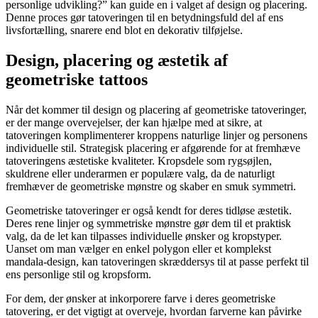
personlige udvikling?” kan guide en i valget af design og placering.
Denne proces gør tatoveringen til en betydningsfuld del af ens
livsfortælling, snarere end blot en dekorativ tilføjelse.
Design, placering og æstetik af
geometriske tattoos
Når det kommer til design og placering af geometriske tatoveringer,
er der mange overvejelser, der kan hjælpe med at sikre, at
tatoveringen komplimenterer kroppens naturlige linjer og personens
individuelle stil. Strategisk placering er afgørende for at fremhæve
tatoveringens æstetiske kvaliteter. Kropsdele som rygsøjlen,
skuldrene eller underarmen er populære valg, da de naturligt
fremhæver de geometriske mønstre og skaber en smuk symmetri.
Geometriske tatoveringer er også kendt for deres tidløse æstetik.
Deres rene linjer og symmetriske mønstre gør dem til et praktisk
valg, da de let kan tilpasses individuelle ønsker og kropstyper.
Uanset om man vælger en enkel polygon eller et komplekst
mandala-design, kan tatoveringen skræddersys til at passe perfekt til
ens personlige stil og kropsform.
For dem, der ønsker at inkorporere farve i deres geometriske
tatovering, er det vigtigt at overveje, hvordan farverne kan påvirke