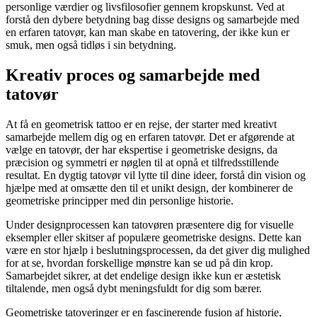
personlige værdier og livsfilosofier gennem kropskunst. Ved at
forstå den dybere betydning bag disse designs og samarbejde med
en erfaren tatovør, kan man skabe en tatovering, der ikke kun er
smuk, men også tidløs i sin betydning.
Kreativ proces og samarbejde med
tatovør
At få en geometrisk tattoo er en rejse, der starter med kreativt
samarbejde mellem dig og en erfaren tatovør. Det er afgørende at
vælge en tatovør, der har ekspertise i geometriske designs, da
præcision og symmetri er nøglen til at opnå et tilfredsstillende
resultat. En dygtig tatovør vil lytte til dine ideer, forstå din vision og
hjælpe med at omsætte den til et unikt design, der kombinerer de
geometriske principper med din personlige historie.
Under designprocessen kan tatovøren præsentere dig for visuelle
eksempler eller skitser af populære geometriske designs. Dette kan
være en stor hjælp i beslutningsprocessen, da det giver dig mulighed
for at se, hvordan forskellige mønstre kan se ud på din krop.
Samarbejdet sikrer, at det endelige design ikke kun er æstetisk
tiltalende, men også dybt meningsfuldt for dig som bærer.
Geometriske tatoveringer er en fascinerende fusion af historie,