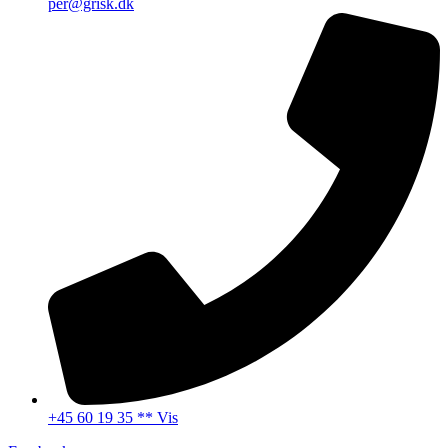
per@grisk.dk
+45 60 19 35 ** Vis