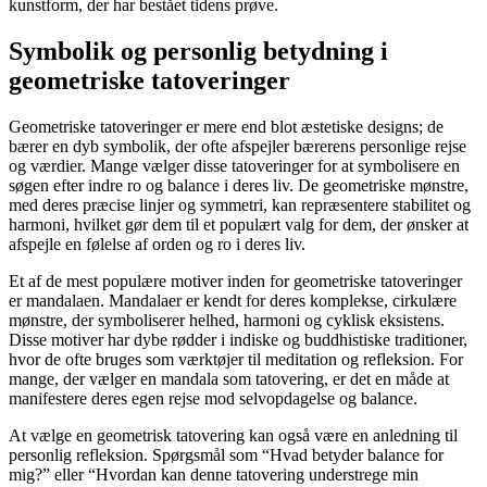
kunstform, der har bestået tidens prøve.
Symbolik og personlig betydning i
geometriske tatoveringer
Geometriske tatoveringer er mere end blot æstetiske designs; de
bærer en dyb symbolik, der ofte afspejler bærerens personlige rejse
og værdier. Mange vælger disse tatoveringer for at symbolisere en
søgen efter indre ro og balance i deres liv. De geometriske mønstre,
med deres præcise linjer og symmetri, kan repræsentere stabilitet og
harmoni, hvilket gør dem til et populært valg for dem, der ønsker at
afspejle en følelse af orden og ro i deres liv.
Et af de mest populære motiver inden for geometriske tatoveringer
er mandalaen. Mandalaer er kendt for deres komplekse, cirkulære
mønstre, der symboliserer helhed, harmoni og cyklisk eksistens.
Disse motiver har dybe rødder i indiske og buddhistiske traditioner,
hvor de ofte bruges som værktøjer til meditation og refleksion. For
mange, der vælger en mandala som tatovering, er det en måde at
manifestere deres egen rejse mod selvopdagelse og balance.
At vælge en geometrisk tatovering kan også være en anledning til
personlig refleksion. Spørgsmål som “Hvad betyder balance for
mig?” eller “Hvordan kan denne tatovering understrege min