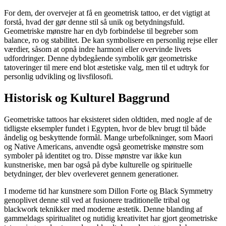
For dem, der overvejer at få en geometrisk tattoo, er det vigtigt at
forstå, hvad der gør denne stil så unik og betydningsfuld.
Geometriske mønstre har en dyb forbindelse til begreber som
balance, ro og stabilitet. De kan symbolisere en personlig rejse eller
værdier, såsom at opnå indre harmoni eller overvinde livets
udfordringer. Denne dybdegående symbolik gør geometriske
tatoveringer til mere end blot æstetiske valg, men til et udtryk for
personlig udvikling og livsfilosofi.
Historisk og Kulturel Baggrund
Geometriske tattoos har eksisteret siden oldtiden, med nogle af de
tidligste eksempler fundet i Egypten, hvor de blev brugt til både
åndelig og beskyttende formål. Mange urbefolkninger, som Maori
og Native Americans, anvendte også geometriske mønstre som
symboler på identitet og tro. Disse mønstre var ikke kun
kunstneriske, men bar også på dybe kulturelle og spirituelle
betydninger, der blev overleveret gennem generationer.
I moderne tid har kunstnere som Dillon Forte og Black Symmetry
genoplivet denne stil ved at fusionere traditionelle tribal og
blackwork teknikker med moderne æstetik. Denne blanding af
gammeldags spiritualitet og nutidig kreativitet har gjort geometriske