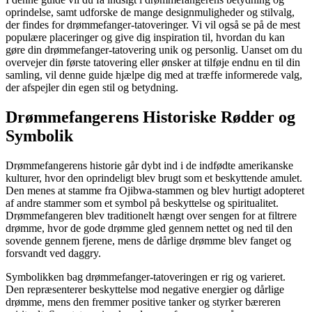
oprindelse, samt udforske de mange designmuligheder og stilvalg,
der findes for drømmefanger-tatoveringer. Vi vil også se på de mest
populære placeringer og give dig inspiration til, hvordan du kan
gøre din drømmefanger-tatovering unik og personlig. Uanset om du
overvejer din første tatovering eller ønsker at tilføje endnu en til din
samling, vil denne guide hjælpe dig med at træffe informerede valg,
der afspejler din egen stil og betydning.
Drømmefangerens Historiske Rødder og
Symbolik
Drømmefangerens historie går dybt ind i de indfødte amerikanske
kulturer, hvor den oprindeligt blev brugt som et beskyttende amulet.
Den menes at stamme fra Ojibwa-stammen og blev hurtigt adopteret
af andre stammer som et symbol på beskyttelse og spiritualitet.
Drømmefangeren blev traditionelt hængt over sengen for at filtrere
drømme, hvor de gode drømme gled gennem nettet og ned til den
sovende gennem fjerene, mens de dårlige drømme blev fanget og
forsvandt ved daggry.
Symbolikken bag drømmefanger-tatoveringen er rig og varieret.
Den repræsenterer beskyttelse mod negative energier og dårlige
drømme, mens den fremmer positive tanker og styrker bæreren