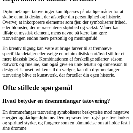
Drømmefanger tatoveringer kan tilpasses på utallige måder for at
skabe et unikt design, der afspejler din personlighed og historie.
Overvej at inkorporere elementer som fjer, der symboliserer frihed,
eller blomster, der repræsenterer skønhed og vækst. Måner kan
tilføje et mystisk element, mens navne på kære kan gøre
tatoveringen endnu mere personlig og meningsfuld.
En kreativ tilgang kan være at bruge farver til at fremhæve
specifikke detaljer eller vælge en minimalistisk sort/hvid stil for et
mere klassisk look. Kombinationen af forskellige stilarter, såsom
dotwork og fineline, kan også give en unik tekstur og dimension til
designet. Uanset hvilken stil du vælger, kan din drømmefanger
tatovering blive et kunstværk, der fortæller din egen historie.
Ofte stillede spørgsmål
Hvad betyder en drømmefanger tatovering?
En drømmefanger tatovering symboliserer beskyttelse mod negative
energier og dårlige drømme. Den repræsenterer også positive tanker
og spirituel styrke, og fungerer som en påmindelse om at holde fast i
sine drømme.