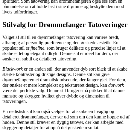
spirituelt. Som tatovering kan drømmefangeren også ses som en
påmindelse om at holde fast i sine drømme og beskytte dem mod
livets udfordringer.
Stilvalg for Drømmefanger Tatoveringer
Valget af stil til en drømmefanger-tatovering kan variere bredt,
afhængig af personlig præference og den ønskede æstetik. En
populær stil er
fineline
, som bruger delikate og præcise linjer til at
skabe et let og elegant udtryk. Denne stil er ideel for dem, der
ønsker en subtil og detaljeret tatovering.
Blackwork
er en anden stil, der anvender dyb sort blæk til at skabe
stærke kontraster og dristige designs. Denne stil kan give
drømmefangeren et dramatisk udseende, der fanger øjet. For dem,
der ønsker et mere komplekst og tekstureret design, kan
dotwork
være det perfekte valg. Denne stil bruger små prikker til at danne
mønstre og skygger, hvilket giver dybde og dimension til
tatoveringen.
En realistisk stil kan også vælges for at skabe en livagtig og
detaljeret drømmefanger, der ser ud som om den kunne hoppe ud af
huden. Denne stil kræver en dygtig tatovør, der kan arbejde med
skygger og detaljer for at opnå det ønskede resultat.