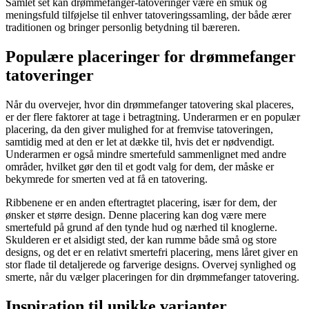
Samlet set kan drømmefanger-tatoveringer være en smuk og
meningsfuld tilføjelse til enhver tatoveringssamling, der både ærer
traditionen og bringer personlig betydning til bæreren.
Populære placeringer for drømmefanger
tatoveringer
Når du overvejer, hvor din drømmefanger tatovering skal placeres,
er der flere faktorer at tage i betragtning. Underarmen er en populær
placering, da den giver mulighed for at fremvise tatoveringen,
samtidig med at den er let at dække til, hvis det er nødvendigt.
Underarmen er også mindre smertefuld sammenlignet med andre
områder, hvilket gør den til et godt valg for dem, der måske er
bekymrede for smerten ved at få en tatovering.
Ribbenene er en anden eftertragtet placering, især for dem, der
ønsker et større design. Denne placering kan dog være mere
smertefuld på grund af den tynde hud og nærhed til knoglerne.
Skulderen er et alsidigt sted, der kan rumme både små og store
designs, og det er en relativt smertefri placering, mens låret giver en
stor flade til detaljerede og farverige designs. Overvej synlighed og
smerte, når du vælger placeringen for din drømmefanger tatovering.
Inspiration til unikke varianter