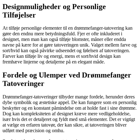
Designmuligheder og Personlige
Tilføjelser
At tilføje personlige elementer til en drømmefanger-tatovering kan
gøre den endnu mere betydningsfuld. Fjer er ofte inkluderet i
designet, men man kan også tilføje blomster, måner eller endda
navne på kære for at gøre tatoveringen unik. Valget mellem farve og
sort/hvid kan også påvirke udseendet og følelsen af tatoveringen.
Farver kan tilføje liv og energi, mens et sort/hvid design kan
fremhæve linjerne og detaljerne på en elegant måde.
Fordele og Ulemper ved Drømmefanger
Tatoveringer
Drømmefanger-tatoveringer tilbyder mange fordele, herunder deres
dybe symbolik og æstetiske appel. De kan fungere som en personlig
beskytter og en konstant påmindelse om at holde fast i sine drømme.
Dog kan kompleksiteten af designet kræve mere vedligeholdelse,
især hvis det er detaljeret og fyldt med små elementer. Det er vigtigt
at vælge en erfaren tatovør, der kan sikre, at tatoveringen bliver
udført med præcision og omhu.