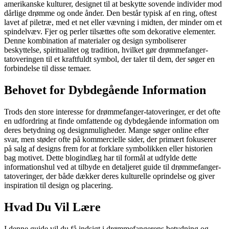
amerikanske kulturer, designet til at beskytte sovende individer mod
dårlige drømme og onde ånder. Den består typisk af en ring, oftest
lavet af piletræ, med et net eller vævning i midten, der minder om et
spindelvæv. Fjer og perler tilsættes ofte som dekorative elementer.
Denne kombination af materialer og design symboliserer
beskyttelse, spiritualitet og tradition, hvilket gør drømmefanger-
tatoveringen til et kraftfuldt symbol, der taler til dem, der søger en
forbindelse til disse temaer.
Behovet for Dybdegående Information
Trods den store interesse for drømmefanger-tatoveringer, er det ofte
en udfordring at finde omfattende og dybdegående information om
deres betydning og designmuligheder. Mange søger online efter
svar, men støder ofte på kommercielle sider, der primært fokuserer
på salg af designs frem for at forklare symbolikken eller historien
bag motivet. Dette blogindlæg har til formål at udfylde dette
informationshul ved at tilbyde en detaljeret guide til drømmefanger-
tatoveringer, der både dækker deres kulturelle oprindelse og giver
inspiration til design og placering.
Hvad Du Vil Lære
I denne guide vil du få indsigt i drømmefangerens betydning og