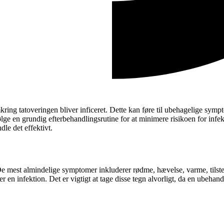
ring tatoveringen bliver inficeret. Dette kan føre til ubehagelige sympt
ølge en grundig efterbehandlingsrutine for at minimere risikoen for infe
le det effektivt.
 De mest almindelige symptomer inkluderer rødme, hævelse, varme, tilst
 en infektion. Det er vigtigt at tage disse tegn alvorligt, da en ubehand