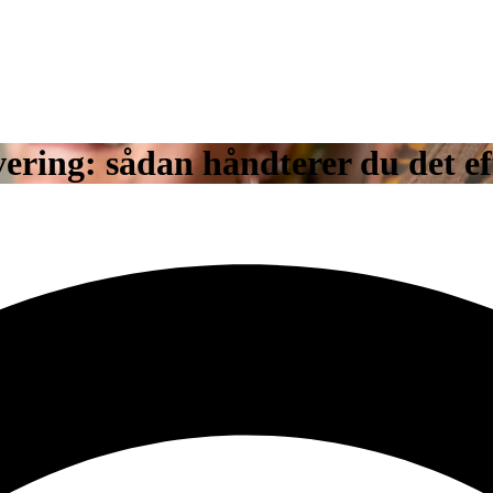
vering: sådan håndterer du det ef