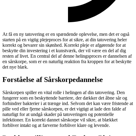
At få en ny tatovering er en spændende oplevelse, men det er også
starten på en vigtig plejeproces for at sikre, at din tatovering heler
korrekt og bevarer sin skønhed. Korrekt pleje er afgørende for at
beskytte din investering i et kunstværk, der vil være en del af dig
resten af livet. En central del af denne helingsproces er dannelsen af
en sårskorpe, som er en naturlig reaktion fra kroppen for at beskytte
det nye blæk.
Forståelse af Sårskorpedannelse
Sårskorpen spiller en vital rolle i helingen af din tatovering. Den
fungerer som en beskyttende barriere, der dækker det åbne sår og
forhindrer bakterier i at trænge ind. Selvom det kan være fristende at
pille ved eller fjerne sårskorpen, er det vigtigt at lade den falde af
naturligt for at undgå skader på tatoveringen og potentielle
infektioner. En korrekt dannet sårskorpe vil sikre, at blækket
forbliver intakt og at farverne forbliver klare og levende.