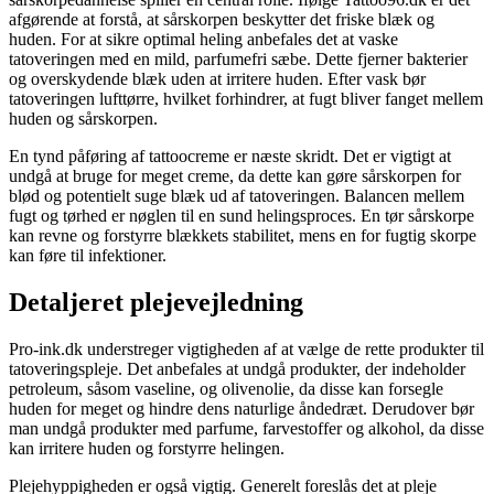
afgørende at forstå, at sårskorpen beskytter det friske blæk og
huden. For at sikre optimal heling anbefales det at vaske
tatoveringen med en mild, parfumefri sæbe. Dette fjerner bakterier
og overskydende blæk uden at irritere huden. Efter vask bør
tatoveringen lufttørre, hvilket forhindrer, at fugt bliver fanget mellem
huden og sårskorpen.
En tynd påføring af tattoocreme er næste skridt. Det er vigtigt at
undgå at bruge for meget creme, da dette kan gøre sårskorpen for
blød og potentielt suge blæk ud af tatoveringen. Balancen mellem
fugt og tørhed er nøglen til en sund helingsproces. En tør sårskorpe
kan revne og forstyrre blækkets stabilitet, mens en for fugtig skorpe
kan føre til infektioner.
Detaljeret plejevejledning
Pro-ink.dk understreger vigtigheden af at vælge de rette produkter til
tatoveringspleje. Det anbefales at undgå produkter, der indeholder
petroleum, såsom vaseline, og olivenolie, da disse kan forsegle
huden for meget og hindre dens naturlige åndedræt. Derudover bør
man undgå produkter med parfume, farvestoffer og alkohol, da disse
kan irritere huden og forstyrre helingen.
Plejehyppigheden er også vigtig. Generelt foreslås det at pleje