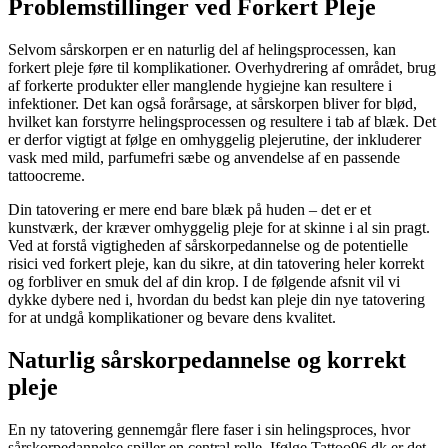
Problemstillinger ved Forkert Pleje
Selvom sårskorpen er en naturlig del af helingsprocessen, kan
forkert pleje føre til komplikationer. Overhydrering af området, brug
af forkerte produkter eller manglende hygiejne kan resultere i
infektioner. Det kan også forårsage, at sårskorpen bliver for blød,
hvilket kan forstyrre helingsprocessen og resultere i tab af blæk. Det
er derfor vigtigt at følge en omhyggelig plejerutine, der inkluderer
vask med mild, parfumefri sæbe og anvendelse af en passende
tattoocreme.
Din tatovering er mere end bare blæk på huden – det er et
kunstværk, der kræver omhyggelig pleje for at skinne i al sin pragt.
Ved at forstå vigtigheden af sårskorpedannelse og de potentielle
risici ved forkert pleje, kan du sikre, at din tatovering heler korrekt
og forbliver en smuk del af din krop. I de følgende afsnit vil vi
dykke dybere ned i, hvordan du bedst kan pleje din nye tatovering
for at undgå komplikationer og bevare dens kvalitet.
Naturlig sårskorpedannelse og korrekt
pleje
En ny tatovering gennemgår flere faser i sin helingsproces, hvor
sårskorpedannelse spiller en central rolle. Ifølge Tattoo96.dk er det