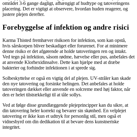
området 3-6 gange dagligt, afhængigt af hudtype og tatoveringens
placering. Det er vigtigt at observere, hvordan huden reagerer, og
justere plejen derefter.
Forebyggelse af infektion og andre risici
Karma Thisted fremhæver risikoen for infektion, som kan opstå,
hvis sårskorpen bliver beskadiget eller forurenet. For at minimere
denne risiko er det afgørende at holde tatoveringen ren og intakt.
Ved tegn på infektion, såsom rødme, hævelse eller pus, anbefales det
at anvende Klorhexidinsalve. Dette kan hjælpe med at dræbe
bakterier og forhindre infektionen i at sprede sig.
Solbeskyttelse er også en vigtig del af plejen. UV-stråler kan skade
den nye tatovering og forsinke helingen. Det anbefales at holde
tatoveringen dækket eller anvende en solcreme med høj faktor, når
den er helet tilstrækkeligt til at tåle sollys.
Ved at følge disse grundlæggende plejeprincipper kan du sikre, at
din tatovering heler korrekt og bevarer sin skønhed. En velplejet
tatovering er ikke kun et udtryk for personlig stil, men også et
vidnesbyrd om din dedikation til at bevare dens kunstneriske
integritet.