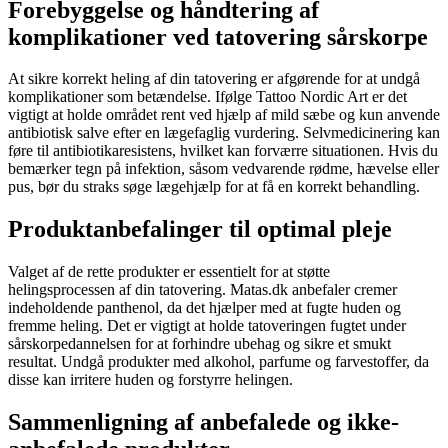
Forebyggelse og håndtering af
komplikationer ved tatovering sårskorpe
At sikre korrekt heling af din tatovering er afgørende for at undgå
komplikationer som betændelse. Ifølge Tattoo Nordic Art er det
vigtigt at holde området rent ved hjælp af mild sæbe og kun anvende
antibiotisk salve efter en lægefaglig vurdering. Selvmedicinering kan
føre til antibiotikaresistens, hvilket kan forværre situationen. Hvis du
bemærker tegn på infektion, såsom vedvarende rødme, hævelse eller
pus, bør du straks søge lægehjælp for at få en korrekt behandling.
Produktanbefalinger til optimal pleje
Valget af de rette produkter er essentielt for at støtte
helingsprocessen af din tatovering. Matas.dk anbefaler cremer
indeholdende panthenol, da det hjælper med at fugte huden og
fremme heling. Det er vigtigt at holde tatoveringen fugtet under
sårskorpedannelsen for at forhindre ubehag og sikre et smukt
resultat. Undgå produkter med alkohol, parfume og farvestoffer, da
disse kan irritere huden og forstyrre helingen.
Sammenligning af anbefalede og ikke-